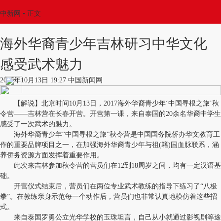
中新网
•
正文
海外华裔青少年吉林研习中华文化
感受武术魅力
2017年10月13日 19:27 中国新闻网
【解说】北京时间10月13日，2017海外华裔青少年‘中国寻根之旅’秋
令营——吉林营在长春开营。开营第一课，来自泰国的20余名华裔中学生
感受了一次武术的魅力。
海外华裔青少年“中国寻根之旅”秋令营是中国国务院侨办华文教育工
作的重要品牌项目之一，在加强海外华裔青少年与祖(籍)国血脉联系，涵
养侨务资源方面发挥着重要作用。
此次来吉林参加秋令营的营员们在12到18周岁之间，均有一定汉语基
础。
开营仪式结束后，营员们在两位专业武术教练的指导下练习了“八极
拳”。在教练亲身示范每一个动作后，营员们也非常认真地模仿着这些招
式。
来自泰国罗勇公立光华学校的玉珠坦言，自己从小就通过影视剧等途