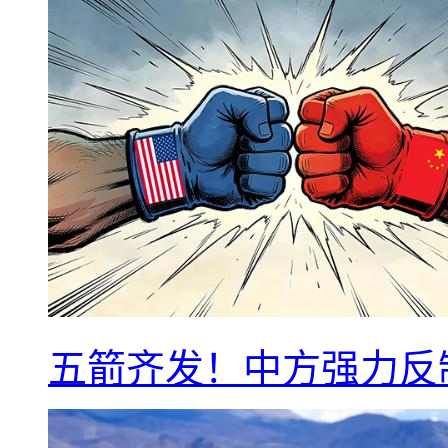
五箭齐发！中方强力反