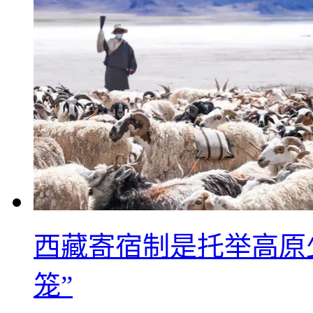
西藏寄宿制是托举高原
笼”