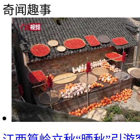
奇闻趣事
江西篁岭立秋“晒秋”引游