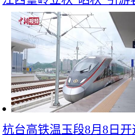
杭台高铁温玉段8月8日开