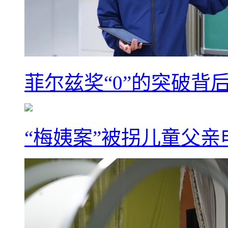
菲尔兹奖“0”的突破背
“梅姨案”被拐儿童父