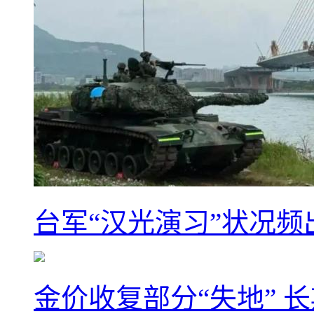
台军“汉光演习”状况频
金价收复部分“失地” 