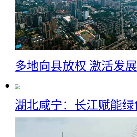
多地向县放权 激活发
湖北咸宁：长江赋能绿