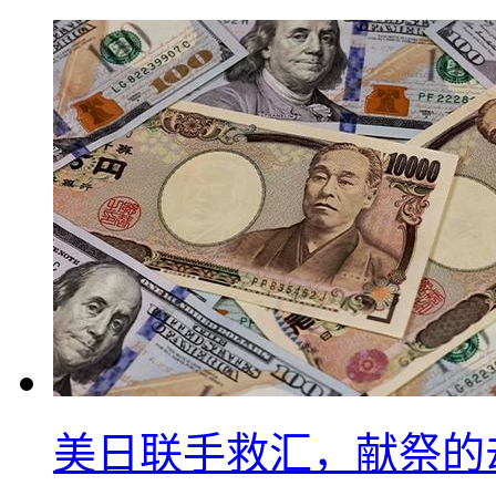
美日联手救汇，献祭的