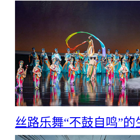
丝路乐舞“不鼓自鸣”