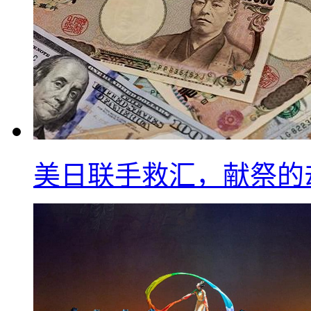
美日联手救汇，献祭的