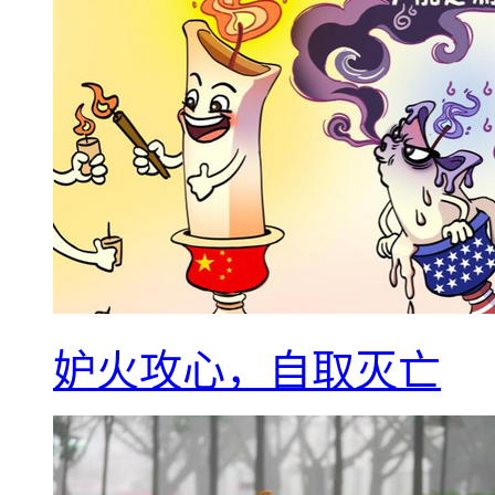
妒火攻心，自取灭亡