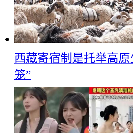
西藏寄宿制是托举高原
笼”