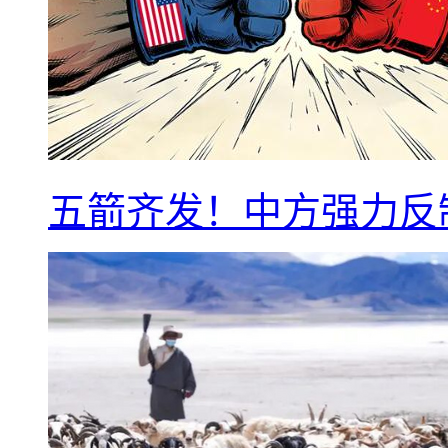
五箭齐发！中方强力反