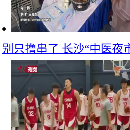
别只撸串了 长沙“中医夜