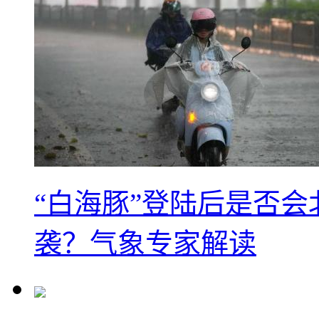
“白海豚”登陆后是否会
袭？气象专家解读