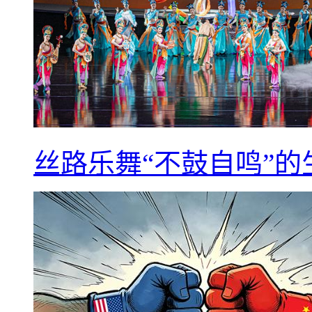
丝路乐舞“不鼓自鸣”