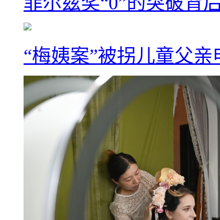
菲尔兹奖“0”的突破背
“梅姨案”被拐儿童父