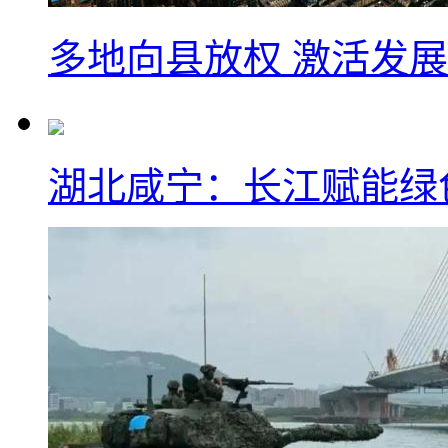
多地向县放权 激活发
湖北咸宁：长江赋能绿