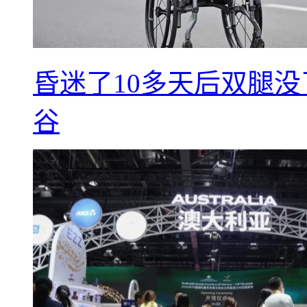
昏迷了10多天后双腿没
谷