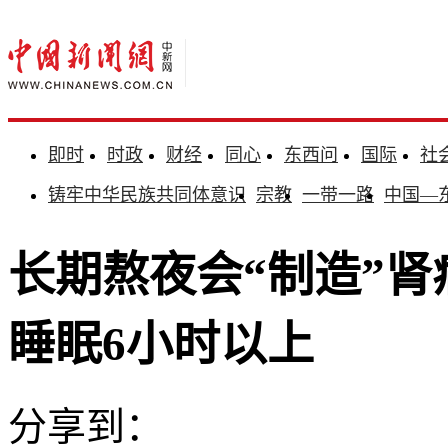
即时
时政
财经
同心
东西问
国际
社
铸牢中华民族共同体意识
宗教
一带一路
中国—
长期熬夜会“制造”
睡眠6小时以上
分享到：