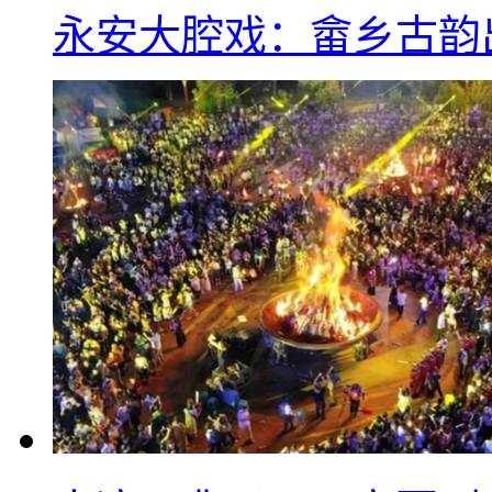
永安大腔戏：畲乡古韵