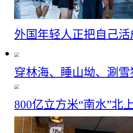
外国年轻人正把自己活成
穿林海、睡山坳、涮雪
800亿立方米“南水”北