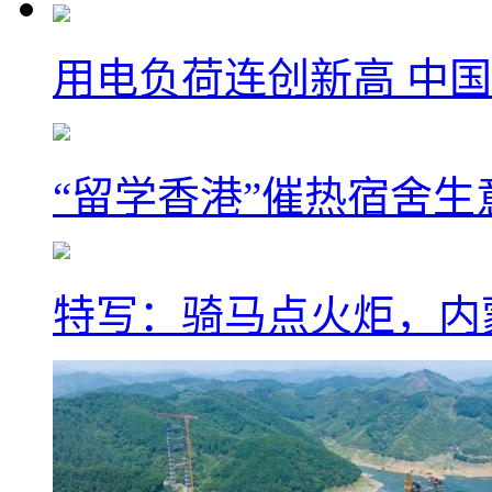
用电负荷连创新高 中国
“留学香港”催热宿舍生
特写：骑马点火炬，内