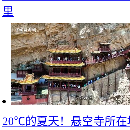
里
20℃的夏天！悬空寺所