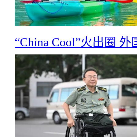
“China Cool”火