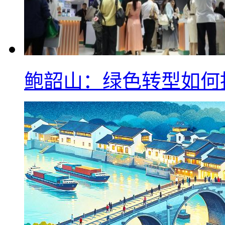
鲍韶山：绿色转型如何