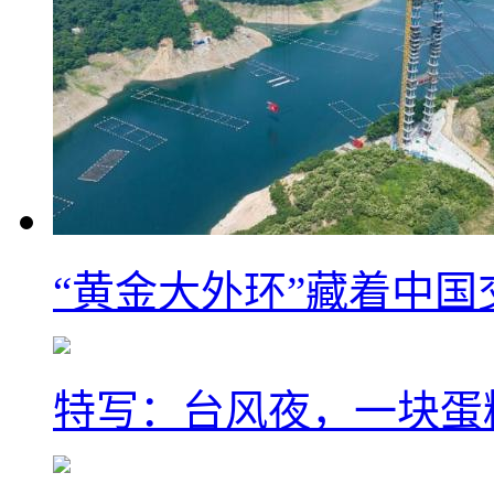
“黄金大外环”藏着中
特写：台风夜，一块蛋