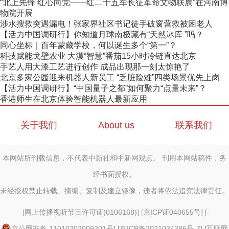
“北上先锋 红心向党——红二十五军长征革命文物联展”在河南博
物院开展
涉水搜救突遇漏电！张家界社区书记徒手破窗营救被困老人
【活力中国调研行】你知道月球南极藏有“天然冰库 ”吗？
同心坐标｜百年蒙藏学校，何以诞生多个“第一”？
科技赋能戈壁农业 大漠“智慧”番茄15小时冷链直达北京
手艺人用大漆工艺进行创作 成品出现那一刻太惊艳了
北京多家公园迎来机器人新员工 “乏脏险难”四类场景优先上岗
【活力中国调研行】“中国量子之都”如何聚力“点量未来”？
香港师生在北京体验智能机器人最新应用
关于我们
About us
联系我们
本网站所刊载信息，不代表中新社和中新网观点。 刊用本网站稿件，务
经书面授权。
未经授权禁止转载、摘编、复制及建立镜像，违者将依法追究法律责任。
[
网上传播视听节目许可证(0106168)
] [
京ICP证040655号
] [
京公网安备 11010202009201号
] [
京ICP备2021034286号-7
] [
互联网