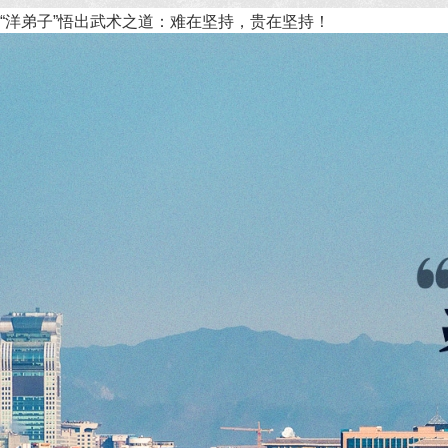
“洋弟子”悟出武术之道：难在坚持，贵在坚持！