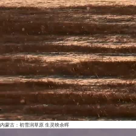
内蒙古：初雪润草原 生灵映余晖