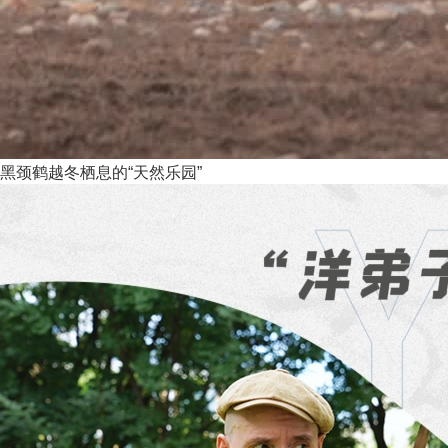
黑颈鹤越冬栖息的“天然乐园”