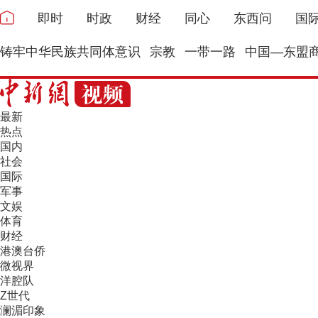
即时
时政
财经
同心
东西问
国
铸牢中华民族共同体意识
宗教
一带一路
中国—东盟
最新
热点
国内
社会
国际
军事
文娱
体育
财经
港澳台侨
微视界
洋腔队
Z世代
澜湄印象