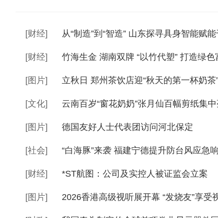
[
财经
]
从“制造”到“智造” 山东探寻具身智能赋
[
财经
]
竹海生金 湖南双牌 “以竹代塑” 打造绿
[
图片
]
立秋日 郑州茶饮店迎“秋天的第一杯奶茶
[
文化
]
云南百岁“窗花奶奶”张月仙百幅剪纸集中亮
[
图片
]
德国友好人士代表团访问河北保定
[
社会
]
“白海豚”来袭 福建宁德提升防台风应急
[
财经
]
*ST航图：公司及实控人被证监会立案
[
图片
]
2026香港高级视听展开幕 “发烧友”享受