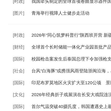
[
时政
]
我国牵头制定的全球首项卷曲显示器件
[
图片
]
青海举行视障人士健步走活动
[
时政
]
2026年“同心筑梦科普行”陕西班开营 新
[
财经
]
全球首个长时储能一体化产业园首批产
[
国际
]
校园枪击案发生后泰国总理下令加强枪
[
社会
]
台风“白海豚”或携强风雨登陆浙闽沿海
[
国际
]
印尼布罗莫地区火灾扩大至120公顷 
[
文化
]
2026年经典折子戏展演在长安大戏院连
[
国际
]
首尔气温突破40摄氏度，韩国遭遇史上