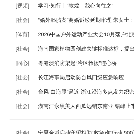
[
视频
]
学习·知行丨“敦煌，我心向往之”
[
社会
]
“婚外胚胎案”离婚诉讼延期审理 朱女士
[
体育
]
2026中国户外运动产业大会10月落户北
[
社会
]
海南国家植物园创建关键标准达标，提
[
同心
]
粤港澳消防架起“湾区救援”连心桥
[
社会
]
长江海事局启动防台风四级应急响应
[
社会
]
台风“白海豚”逼近 浙江沿海多点发力织
[
社会
]
湖南江永黑美人西瓜远销东南亚 错峰上
[
社会
]
宁夏全域启动守望相助“救急难”行动 9