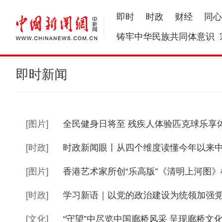
即时
时政
财经
同心
铸牢中华民族共同体意识
即时新闻
[
图片
]
全民健身日将至 残疾人体验匹克球乐享
[
时政
]
时政新闻眼丨从四个维度读懂今年以来
[
图片
]
香港艺术家所创“乐高版”《清明上河图
[
时政
]
学习新语｜以党的政治建设为统领加强
[
文化
]
“守望”中尽览中国廊桥风采 呈现廊桥文