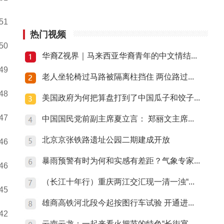
:51
热门视频
:50
华裔Z视界｜马来西亚华裔青年的中文情结...
:49
老人坐轮椅过马路被隔离柱挡住 两位路过...
:48
美国政府为何把算盘打到了中国瓜子和饺子...
:47
中国国民党前副主席夏立言： 郑丽文主席...
北京京张铁路遗址公园二期建成开放
:46
暴雨预警有时为何和实感有差距？气象专家...
:46
（长江十年行）重庆两江交汇现一清一浊“...
:45
雄商高铁河北段今起按图行车试验 开通进...
:42
云南云龙：一起来看火把节的特色“长街宴...