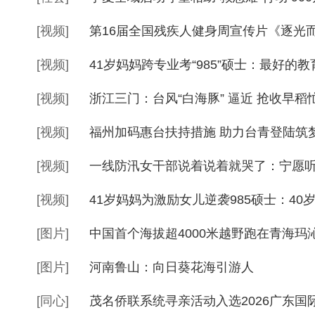
[
视频
]
第16届全国残疾人健身周宣传片《逐光
[
视频
]
41岁妈妈跨专业考“985”硕士：最好的
[
视频
]
浙江三门：台风“白海豚” 逼近 抢收早稻
[
视频
]
福州加码惠台扶持措施 助力台青登陆筑
[
视频
]
一线防汛女干部说着说着就哭了：宁愿听
[
视频
]
41岁妈妈为激励女儿逆袭985硕士：40
[
图片
]
中国首个海拔超4000米越野跑在青海玛
[
图片
]
河南鲁山：向日葵花海引游人
[
同心
]
茂名侨联系统寻亲活动入选2026广东国