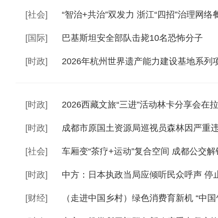
[
社会
]
“智治+共治”双发力 浙江“四招”治理网络
[
国际
]
巴基斯坦安全部队击毙10名恐怖分子
[
时政
]
2026年杭州世界遗产能力建设基地系列
[
时政
]
2026西藏文旅“三进”活动林卡分享会在
[
时政
]
成都市原国土资源局巡视员森林因严重
[
社会
]
车厢变“茶疗+运动”复合空间 成都公交
[
时政
]
中方：日本执政当局应倾听民众呼声 停
[
财经
]
（走进中国乡村）绿色消费育新机 “中国