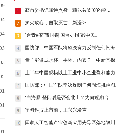
:09
获市委书记赋诗点赞！菲尔兹奖“0”的突...
:04
妒火攻心，自取灭亡丨新漫评
:04
“台青e家”遭封锁 国台办指“戳中民...
国防部：中国军队将坚决有力反制任何闹海...
:03
量子能做成水杯、手环、内衣？丨中新真探
:03
上半年中国规模以上工业中小企业盈利能力...
:02
国防部：中国军队坚决反制任何闹海挑衅图...
:01
“白海豚”登陆后是否会北上？为何近期台...
:01
宇树科技上市前，王兴兴发声
国家人工智能产业创新应用先导区落地银川
:01