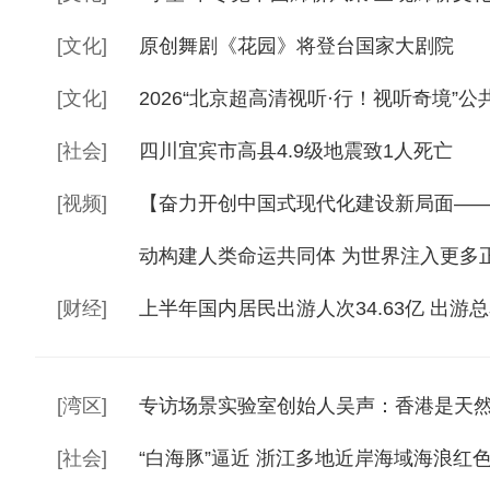
[
文化
]
原创舞剧《花园》将登台国家大剧院
[
文化
]
2026“北京超高清视听·行！视听奇境”
[
社会
]
四川宜宾市高县4.9级地震致1人死亡
[
视频
]
【奋力开创中国式现代化建设新局面—
动构建人类命运共同体 为世界注入更多
[
财经
]
上半年国内居民出游人次34.63亿 出游总
[
湾区
]
专访场景实验室创始人吴声：香港是天
[
社会
]
“白海豚”逼近 浙江多地近岸海域海浪红