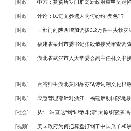
[
时政
]
中方：赞赏所罗门群岛新政府重申坚定
[
时政
]
评论：民进党参选人为何纷纷“变色”？
[
时政
]
三部门向陕西增加调拨3.2万件中央救灾
[
时政
]
福建省泉州市委书记张毅恭接受审查调
[
时政
]
湖北省武汉市人大常委会副主任林文书
[
时政
]
台湾师生湖北黄冈品苏轼诗词溯文化根
[
时政
]
应急管理部针对浙江、福建启动国家地
[
社会
]
从“一站直达”到“即散即清” 太原织密演唱
[
视频
]
美国政府为何把算盘打到了中国瓜子和