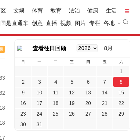
湾区
文娱
体育
教育
法治
健康
生活
国是直通车
创意
直播
视频
图片
专栏
各地
8月
查看往日回顾
日
一
二
三
四
五
六
1
:33
2
3
4
5
6
7
8
9
10
11
12
13
14
15
:32
16
17
18
19
20
21
22
:18
23
24
25
26
27
28
29
:18
30
31
:17