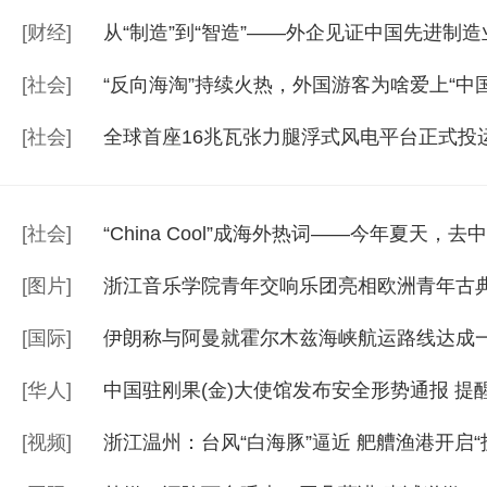
[
财经
]
从“制造”到“智造”——外企见证中国先进制
[
社会
]
“反向海淘”持续火热，外国游客为啥爱上“中
[
社会
]
全球首座16兆瓦张力腿浮式风电平台正式投
[
社会
]
“China Cool”成海外热词——今年夏天，
[
图片
]
浙江音乐学院青年交响乐团亮相欧洲青年古
[
国际
]
伊朗称与阿曼就霍尔木兹海峡航运路线达成一
[
华人
]
中国驻刚果(金)大使馆发布安全形势通报 提
[
视频
]
浙江温州：台风“白海豚”逼近 舥艚渔港开启“