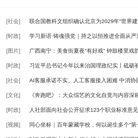
[
社会
]
联合国教科文组织确认北京为2029年“世界建
[
时政
]
学习新语·铸魂强党｜持之以恒推进全面从严
[
图片
]
广西南宁：美食街夏夜“有好戏” 钟鼓楼里戏
[
时政
]
习近平总书记今年以来治国理政纪实丨砥砺初
[
社会
]
AI客服承诺不实、人工客服接入困难 中消协
[
文化
]
《奔跑吧》：大众综艺的文化自觉与内容深
[
时政
]
人社部面向社会公开征求123个职业标准意
[
视频
]
同心坐标｜百年蒙藏学校，何以诞生多个“第