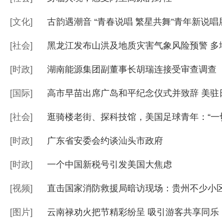
[
文化
]
古韵遇潮音 “青春说唱 繁星共舞”青年新说
[
社会
]
黑龙江发布山洪及地质灾害气象风险预警 多
[
时政
]
湖南能源集团副董事长胡瑞连接受审查调查
[
国际
]
高市早苗出席广岛和平纪念仪式并致辞 美驻
[
社会
]
逛骑楼老街、探科技馆，美国足球青年：“一
[
时政
]
广东省安委会约谈汕头市政府
[
时政
]
一个中国新税号引发美国大焦虑
[
视频
]
直击国家消防救援局暗访现场：贵州不少小
[
图片
]
云南禄劝火把节精彩纷呈 吸引游客共享同乐