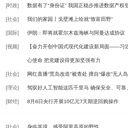
[
时政
]
数据有了“身份证” 我国正稳步推进数据产权
[
社会
]
我们的家园丨戈壁滩上绘就“致富田野”
[
国际
]
伊朗：即将就霍尔木兹海峡与阿曼达成协议
[
视频
]
【奋力开创中国式现代化建设新局面——习
心使命 把党建设得更加坚强有力
[
社会
]
网红直播“荒岛改造”被查处 擅自“爆改”无人
[
理论
]
驾驭好人工智能这匹千里马 确保安全、可靠
[
财经
]
8月6日央行开展10亿元7天期逆回购操作
[
社会
]
身临其境，感受阿里高原的野性