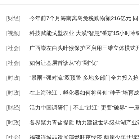
[
财经
]
今年前7个月海南离岛免税购物额216亿元 同比
[
视频
]
科技赋能戈壁农业 大漠“智慧”番茄15小时冷
[
社会
]
广西崇左白头叶猴保护区启用三维立体模式
[
社会
]
如何让基层首诊从“有”到“优”
[
时政
]
“暴雨+强对流”双预警 多地多部门全力投入
[
时政
]
在上海张江，孵化器如何将科创“种子”培育成
[
财经
]
活力中国调研行 | 不止“过江” 更要“破界” 
[
时政
]
各界聚力青盐提质 助力建设世界级盐湖产业
[
社会
]
福建连城非遗展演燃旺夜经济 两岸少年共续