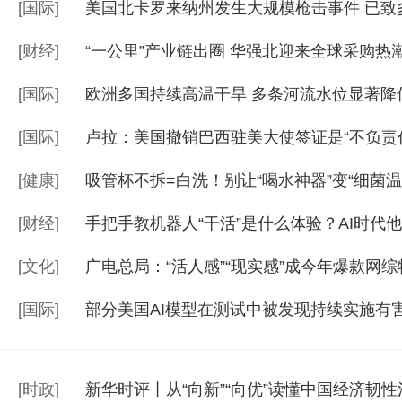
[
国际
]
美国北卡罗来纳州发生大规模枪击事件 已致
[
财经
]
“一公里”产业链出圈 华强北迎来全球采购热
[
国际
]
欧洲多国持续高温干旱 多条河流水位显著降
[
国际
]
卢拉：美国撤销巴西驻美大使签证是“不负责
[
健康
]
吸管杯不拆=白洗！别让“喝水神器”变“细菌温
[
财经
]
手把手教机器人“干活”是什么体验？AI时代
[
文化
]
广电总局：“活人感”“现实感”成今年爆款网综
[
国际
]
部分美国AI模型在测试中被发现持续实施有
[
时政
]
新华时评丨从“向新”“向优”读懂中国经济韧性