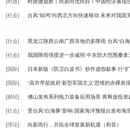
[
时政
]
时政微观察丨向新向优向好！中国经济展现
[
社会
]
台风“灿鸿”向西北方向快速移动 未来对我国
[
社会
]
黑龙江陕西云南广西等地仍多降雨 台风“白海
[
社会
]
我国降雨强度进一步减弱 中东部大范围桑拿
[
国际
]
日本新版《防卫白皮书》炒作虚假叙事 行“扩
[
国际
]
“高市早苗政府‘新型军国主义’思维的赤裸表现
[
财经
]
佛山发布系列电力装备应用场景 将释放投资
[
社会
]
受台风“白海豚”影响 国家海洋预报台发布海
[
理论
]
向新而行，共拓全球发展新机遇（和音）