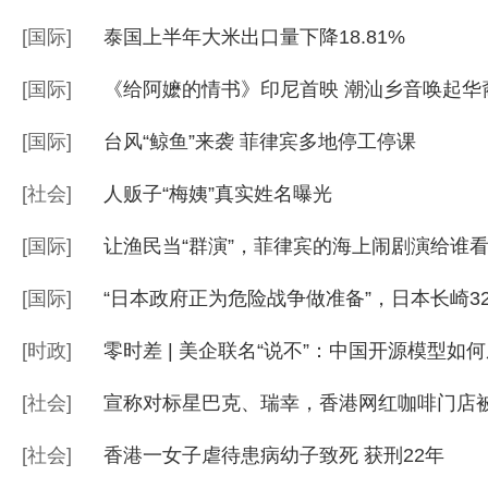
[
国际
]
泰国上半年大米出口量下降18.81%
[
国际
]
《给阿嬷的情书》印尼首映 潮汕乡音唤起华
[
国际
]
台风“鲸鱼”来袭 菲律宾多地停工停课
[
社会
]
人贩子“梅姨”真实姓名曝光
[
国际
]
让渔民当“群演”，菲律宾的海上闹剧演给谁
[
国际
]
“日本政府正为危险战争做准备”，日本长崎3
[
时政
]
零时差 | 美企联名“说不”：中国开源模型如何
[
社会
]
宣称对标星巴克、瑞幸，香港网红咖啡门店
[
社会
]
香港一女子虐待患病幼子致死 获刑22年