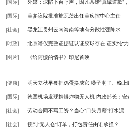
[
国际
]
外媒：深陷下台呼声，因凡蒂诺“真诚道歉”
[
国际
]
美参议院批准施瓦茨出任美疾控中心主任
[
社会
]
黑龙江贵州云南海南等地有分散性强降水
[
时政
]
北京谱仪完整证据链认证胶球存在 证实纯“力
[
图片
]
《给阿嬷的情书》印尼首映
[
健康
]
明天立秋早餐把鸡蛋换成它 嗓子润了、晚上
[
国际
]
德国机场发现携爆炸物无人机 内政部长：安
[
社会
]
劳动合同不写工资？当心“口头月薪”打水漂
[
社会
]
接到“无人仓”订单，打包责任由谁承担？