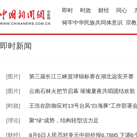
即时
时政
财经
同心
铸牢中华民族共同体意识
宗教
即时新闻
[
图片
]
第三届长江三峡篮球锦标赛在湖北远安开赛
[
图片
]
云南石林火把节启幕 璀璨夏夜共唱团结欢歌
[
时政
]
王浩在防御应对13号台风“白海豚”工作部署
[
理论
]
聚“绿”成势，结构转型活力足
[
财经
]
8月6日人民币对美元中间价报6.7895 下调6