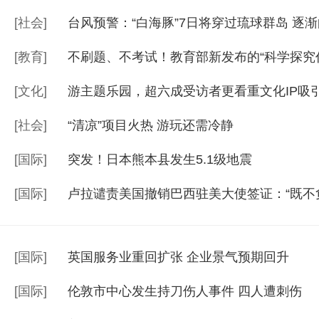
[
社会
]
台风预警：“白海豚”7日将穿过琉球群岛 逐
[
教育
]
不刷题、不考试！教育部新发布的“科学探究
[
文化
]
游主题乐园，超六成受访者更看重文化IP吸
[
社会
]
“清凉”项目火热 游玩还需冷静
[
国际
]
突发！日本熊本县发生5.1级地震
[
国际
]
卢拉谴责美国撤销巴西驻美大使签证：“既不
[
国际
]
英国服务业重回扩张 企业景气预期回升
[
国际
]
伦敦市中心发生持刀伤人事件 四人遭刺伤