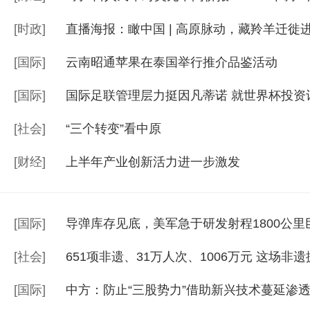
[
时政
]
直播海报：瞰中国 | 高原脉动，藏羚羊迁徙
[
国际
]
云南昭通苹果在泰国举行推介品鉴活动
[
国际
]
国际足联管理层力挺因凡蒂诺 就世界杯投资
[
社会
]
“三个转变”看中原
[
财经
]
上半年产业创新活力进一步激发
[
国际
]
导弹库存见底，美军急于研发射程1800公里
[
社会
]
651项非遗、31万人次、1006万元 这场非
[
国际
]
中方：防止“三股势力”借助新兴技术蔓延渗