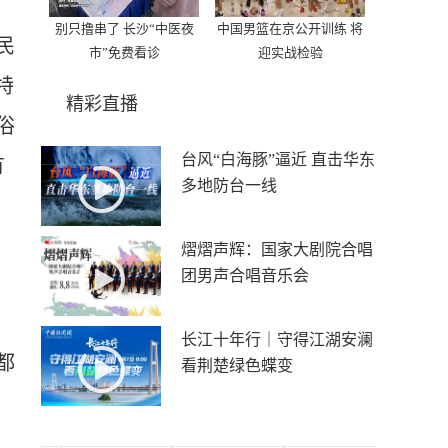
别只撸串了 长沙“中医夜
中国男篮在京公开训练 将
民
市”免费看诊
迎实战检验
特
精彩直播
俗
台风“白海豚”逼近 直击华东
有
多地防台一线
熠熠声辉：国家大剧院合唱
团男声合唱音乐会
长江十年行｜守得江湖安澜
都
看荆楚绿色蝶变