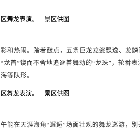
和热闹。踏着鼓点，五条巨龙龙姿飘逸、龙鳞
“龙首”锲而不舍地追逐着舞动的“龙珠”，轮番表
云海等队形。
能在天涯海角“邂逅”场面壮观的舞龙巡游，别