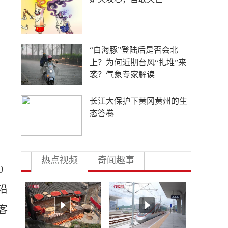
良：盼梅姨早日受惩
China Travel又换“三件套”：
外国游客从观众变玩家
4年要让无人机增产80倍，
日本为何急不可耐？
热点视频
奇闻趣事
0
沿
客