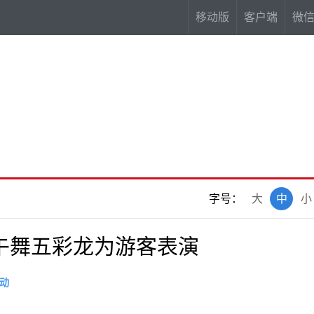
移动版
客户端
微
字号：
大
中
小
午舞五彩龙为游客表演
动