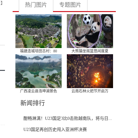
素】
热门图片
专题图片
福建连城培田古村：80
大熊猫坐摇篮悠闲度夏
广西凌云县浩坤湖景色
云南石林火把节开启万
新闻排行
酣畅淋漓！U23国足3比0击败越南队，将与日...
U23国足再创历史闯入亚洲杯决赛