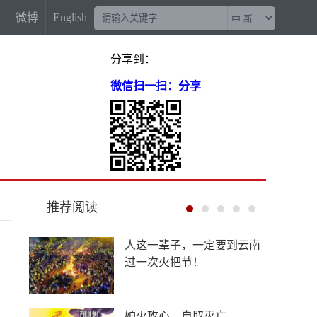
信
微博
English
分享到：
微信扫一扫：分享
推荐阅读
菲尔兹奖“0”的突破背后，
有他一份功劳
“梅姨案”被拐儿童父亲申军