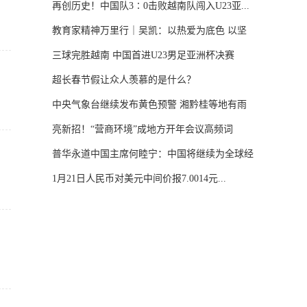
再创历史！中国队3∶0击败越南队闯入U23亚...
教育家精神万里行｜吴凯：以热爱为底色 以坚
守...
三球完胜越南 中国首进U23男足亚洲杯决赛
超长春节假让众人羡慕的是什么？
中央气象台继续发布黄色预警 湘黔桂等地有雨
雪...
亮新招！“营商环境”成地方开年会议高频词
普华永道中国主席何睦宁：中国将继续为全球经
济...
1月21日人民币对美元中间价报7.0014元...