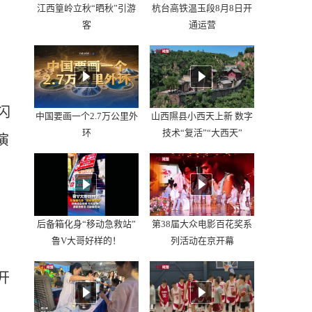
江西篁岭立秋“晒秋”引游
杭台高铁温玉段8月8日开
客
通运营
闪
中国要画一个2.7万公里外
山西隰县小西天上新 数字
环
技术“复活”“大西天”
演
后备箱化身“移动急救站”
第38届大众电影百花奖系
鲁V大哥好样的！
列活动在京开幕
开