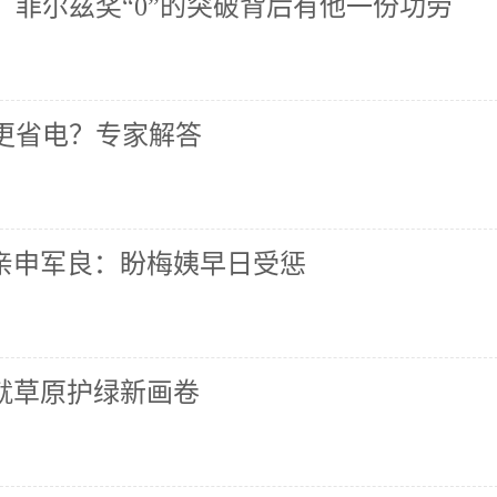
！菲尔兹奖“0”的突破背后有他一份功劳
关更省电？专家解答
父亲申军良：盼梅姨早日受惩
就草原护绿新画卷