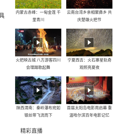
内蒙古赤峰：一甸金莲 千
云南台湾乡亲相聚彝乡 共
具
里青川
庆楚雄火把节
火把映古城 八方游客四川
宁夏西吉：火石寨星轨奇
会理踏歌起舞
观照亮夏夜
陕西渭南：秦岭瀑布宛如
首届太阳岛电影周启幕 重
银丝带飞流而下
温哈尔滨百年电影记忆
精彩直播