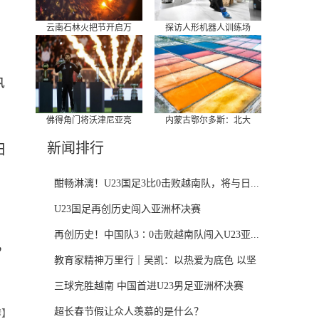
云南石林火把节开启万
探访人形机器人训练场
执
佛得角门将沃津尼亚亮
内蒙古鄂尔多斯：北大
新闻排行
日
酣畅淋漓！U23国足3比0击败越南队，将与日...
U23国足再创历史闯入亚洲杯决赛
再创历史！中国队3∶0击败越南队闯入U23亚...
，
教育家精神万里行｜吴凯：以热爱为底色 以坚
守...
三球完胜越南 中国首进U23男足亚洲杯决赛
超长春节假让众人羡慕的是什么？
攀】