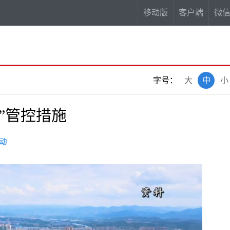
移动版
客户端
微
字号：
大
中
小
”管控措施
动