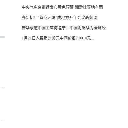
中央气象台继续发布黄色预警 湘黔桂等地有雨
雪...
亮新招！“营商环境”成地方开年会议高频词
普华永道中国主席何睦宁：中国将继续为全球经
济...
1月21日人民币对美元中间价报7.0014元...