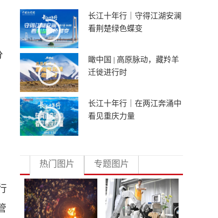
、
长江十年行｜守得江湖安澜
看荆楚绿色蝶变
分
瞰中国 | 高原脉动，藏羚羊
迁徙进行时
长江十年行｜在两江奔涌中
看见重庆力量
热门图片
专题图片
行
管