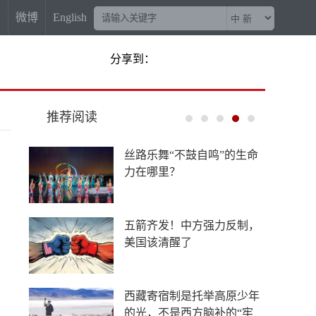
信
微博
English
分享到：
推荐阅读
丝路乐舞“不鼓自鸣”的生命
力在哪里？
五箭齐发！中方强力反制，
美国该清醒了
西藏寄宿制是托举高原少年
的光，不是西方脑补的“牢