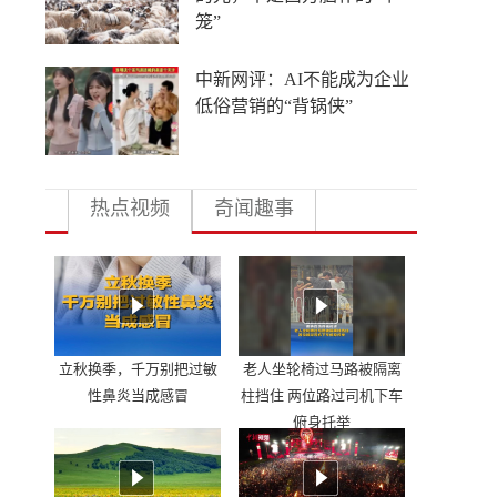
笼”
中新网评：AI不能成为企业
低俗营销的“背锅侠”
热点视频
奇闻趣事
立秋换季，千万别把过敏
老人坐轮椅过马路被隔离
性鼻炎当成感冒
柱挡住 两位路过司机下车
俯身托举
，