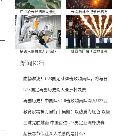
广西凌云县浩坤湖景色
云南石林火把节开启万
探访人形机器人训练场
佛得角门将沃津尼亚亮
新闻排行
酣畅淋漓！U23国足3比0击败越南队，将与日...
U23国足再创历史闯入亚洲杯决赛
再创历史！中国队3∶0击败越南队闯入U23亚...
教育家精神万里行｜吴凯：以热爱为底色 以坚
守...
三球完胜越南 中国首进U23男足亚洲杯决赛
超长春节假让众人羡慕的是什么？