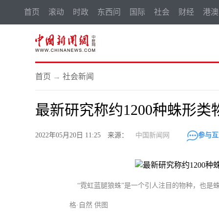
首页
滚动
时政
东西问
国际
社会
财经
港澳
首页
→
社会新闻
最新研究称约1200种蛛形
2022年05月20日 11:25 来源：
中国新闻网
参与互
“霓虹蓝腿狼蛛”是一个引人注目的物种，也是蛛形
格·自然 供图