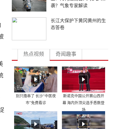
通
4年要让无人机增产80倍，
内
日本为何急不可耐？
被
热点视频
奇闻趣事
美
统
别只撸串了 长沙“中医夜
斯诺克中国公开赛山西开
没
市”免费看诊
幕 海内外顶尖选手悉数登
捉
场