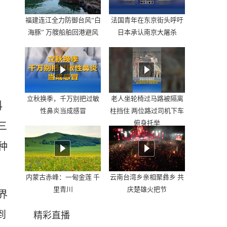
福建连江全力防御台风“白
法国青年在东京街头呼吁
海豚” 万艘船舶回港避风
日本承认南京大屠杀
，
立秋换季，千万别把过敏
老人坐轮椅过马路被隔离
科
性鼻炎当成感冒
柱挡住 两位路过司机下车
俯身托举
三
种
内蒙古赤峰：一甸金莲 千
云南台湾乡亲相聚彝乡 共
里青川
庆楚雄火把节
界
到
精彩直播