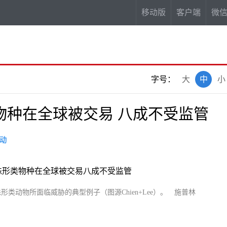
移动版
客户端
微
字号：
大
中
小
类物种在全球被交易 八成不受监管
动
类动物所面临威胁的典型例子（图源Chien+Lee）。 施普林