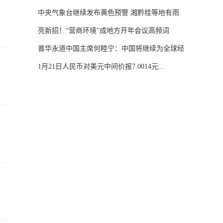
中央气象台继续发布黄色预警 湘黔桂等地有雨
雪...
亮新招！“营商环境”成地方开年会议高频词
普华永道中国主席何睦宁：中国将继续为全球经
济...
1月21日人民币对美元中间价报7.0014元...