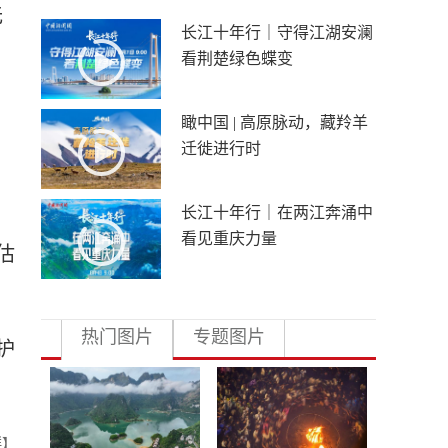
无
长江十年行｜守得江湖安澜
这
看荆楚绿色蝶变
瞰中国 | 高原脉动，藏羚羊
迁徙进行时
长江十年行｜在两江奔涌中
看见重庆力量
估
热门图片
专题图片
护
群】