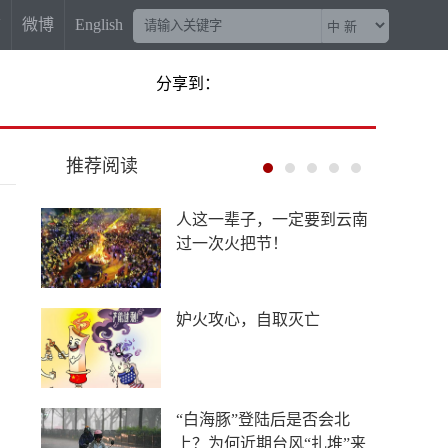
信
微博
English
分享到：
推荐阅读
菲尔兹奖“0”的突破背后，
有他一份功劳
“梅姨案”被拐儿童父亲申军
良：盼梅姨早日受惩
China Travel又换“三件套”：
外国游客从观众变玩家