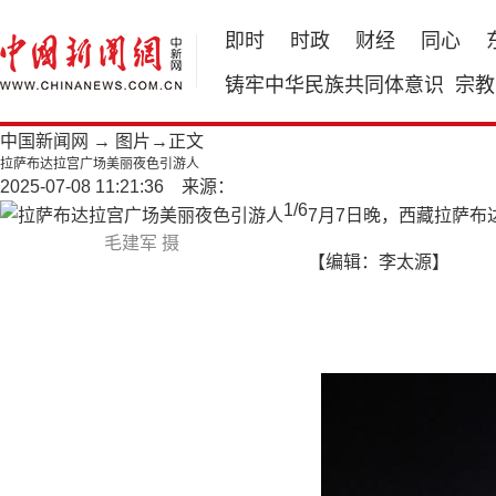
即时
时政
财经
同心
铸牢中华民族共同体意识
宗教
中国新闻网
→
图片
→正文
拉萨布达拉宫广场美丽夜色引游人
2025-07-08 11:21:36 来源：
1
/
6
7月7日晚，西藏拉萨
毛建军 摄
【编辑：李太源】