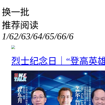
换一批
推荐阅读
1/6
2/6
3/6
4/6
5/6
6/6
烈士纪念日｜“登高英