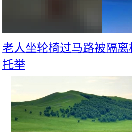
老人坐轮椅过马路被隔离
托举