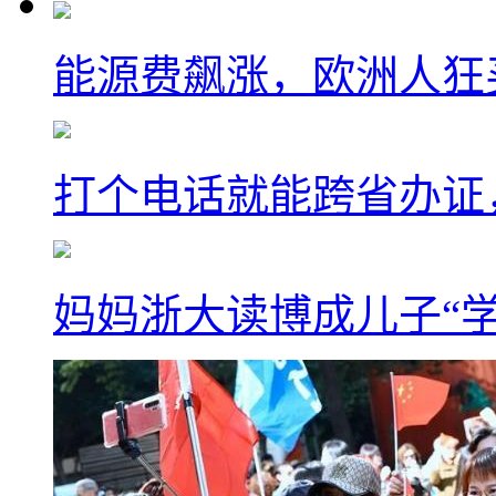
能源费飙涨，欧洲人狂
打个电话就能跨省办证
妈妈浙大读博成儿子“