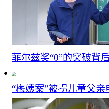
菲尔兹奖“0”的突破背
“梅姨案”被拐儿童父