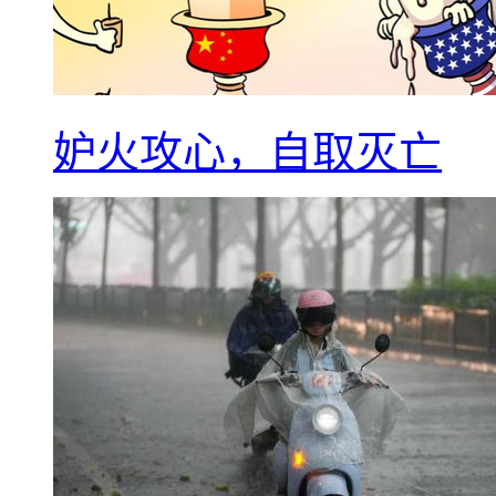
妒火攻心，自取灭亡