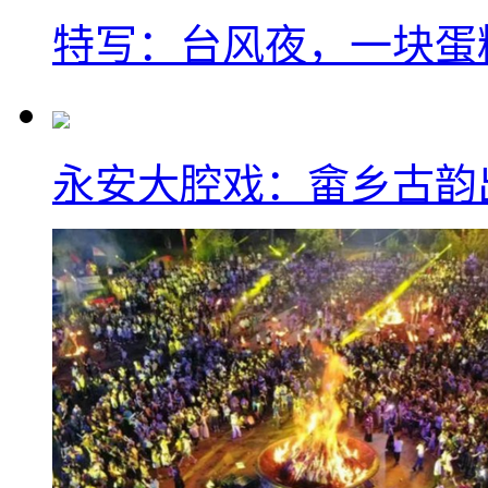
特写：台风夜，一块蛋
永安大腔戏：畲乡古韵