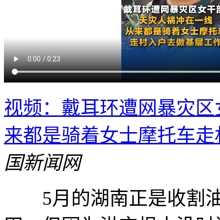
视频：戴耳环遭网暴灾区
来都是骑着女士摩托车走
国新闻网
5月的湖南正是收割油