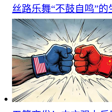
丝路乐舞“不鼓自鸣”