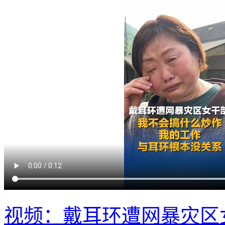
视频：戴耳环遭网暴灾区