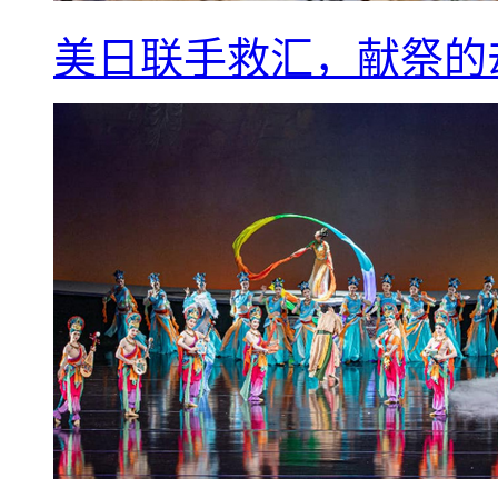
美日联手救汇，献祭的