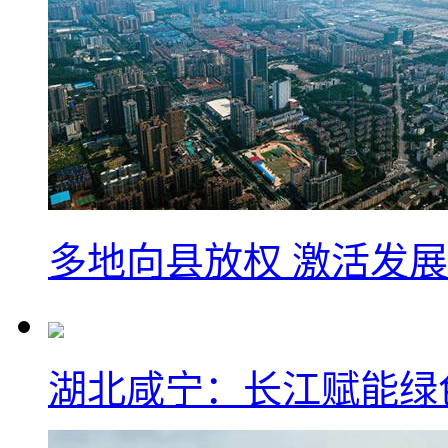
多地向县放权 激活发
湖北咸宁：长江赋能绿