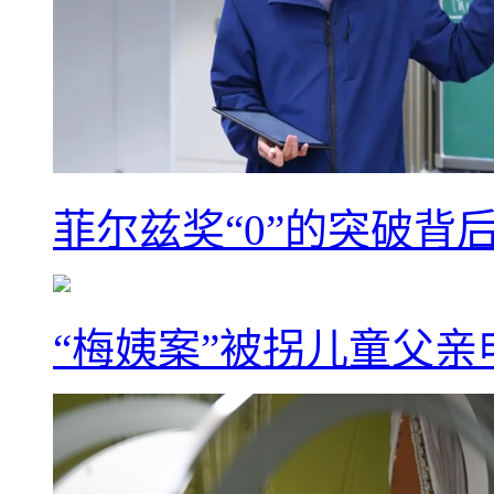
菲尔兹奖“0”的突破背
“梅姨案”被拐儿童父