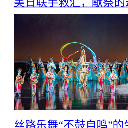
美日联手救汇，献祭的
丝路乐舞“不鼓自鸣”