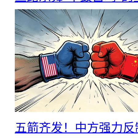
五箭齐发！中方强力反