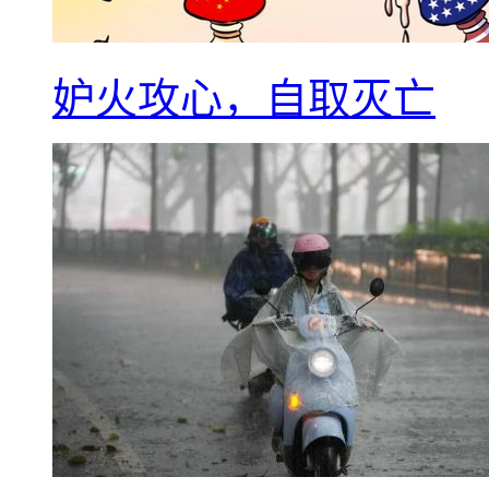
妒火攻心，自取灭亡