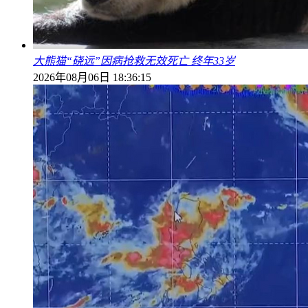
大熊猫“硗远”因病抢救无效死亡 终年33岁
2026年08月06日 18:36:15