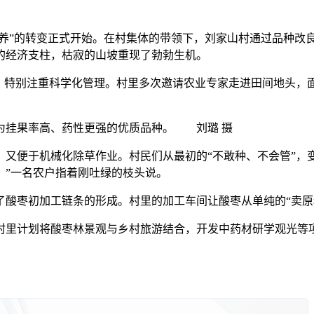
养”的转变正式开始。在村集体的带领下，刘家山村通过品种改
的经济支柱，枯寂的山坡重现了勃勃生机。
特别注重科学化管理。村里多次邀请农业专家走进田间地头，
为挂果率高、药性更强的优质品种。 刘璐 摄
便于机械化除草作业。村民们从最初的“不敢种、不会管”，变成
。”一名农户指着刚吐绿的枝头说。
枣初加工链条的形成。村里的加工车间让酸枣从单纯的“卖原料
里计划将酸枣林景观与乡村旅游结合，开发中药材研学观光等项