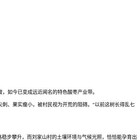
荒坡，如今已变成远近闻名的特色酸枣产业带。
刺、果实瘦小，被村民视为开荒的阻碍。“以前这树长得乱七
格稳步攀升，而刘家山村的土壤环境与气候光照，恰恰能孕育出