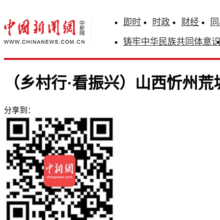
即时
时政
财经
同
铸牢中华民族共同体意
（乡村行·看振兴）山西忻州荒
分享到：