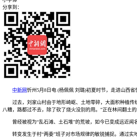
分享到：
中新网
忻州5月8日电 (杨佩佩 刘璐)初夏时节，走进山
过去，刘家山村由于地形崎岖、土地零碎，大面积种植传统作
八糟，路都过不去，除了砍了烧火没别的用。”正在林间翻土
曾经被视为“乱石滩、土石堆”的荒坡，如今已变成远近闻
转变发生于村“两委”班子对市场规律的敏锐捕捉。通过实地