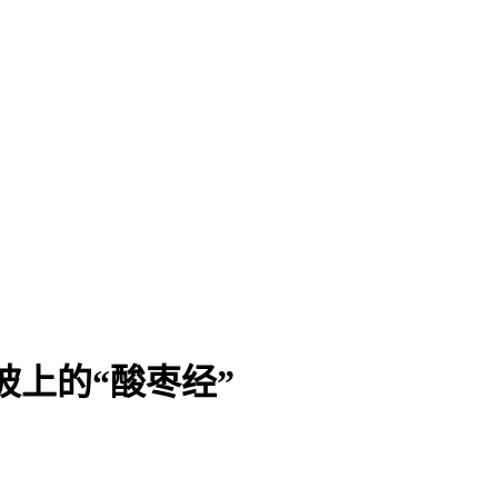
坡上的“酸枣经”