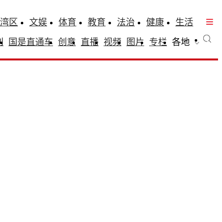
湾区
文娱
体育
教育
法治
健康
生活
刊
国是直通车
创意
直播
视频
图片
专栏
各地