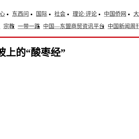
心
东西问
国际
社会
理论·评论
中国侨网
大
识
宗教
一带一路
中国—东盟商贸资讯平台
中国新闻周
坡上的“酸枣经”