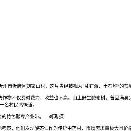
西省忻州市忻府区刘家山村，这片曾经被视为“乱石滩、土石堆”的
物不仅费时费力，收益也不高。山上野生酸枣树，曾因满身尖
的一名村民感慨道。
名的特色酸枣产业带。 刘璐 摄
考察，他们发现酸枣仁作为传统中药材，市场需求量极大且价