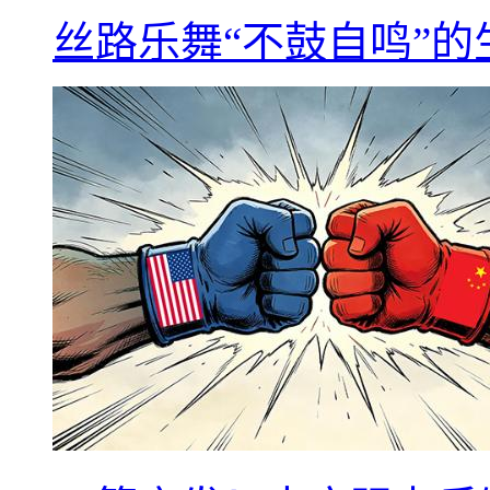
丝路乐舞“不鼓自鸣”