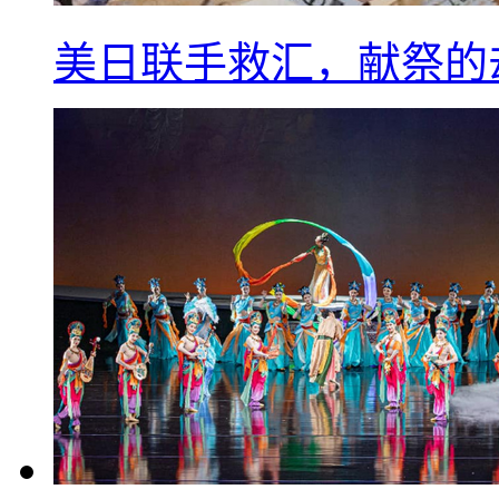
美日联手救汇，献祭的