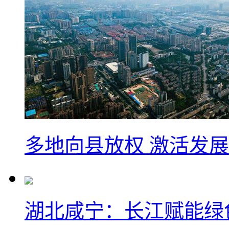
多地向县放权 激活发
湖北咸宁：长江赋能绿