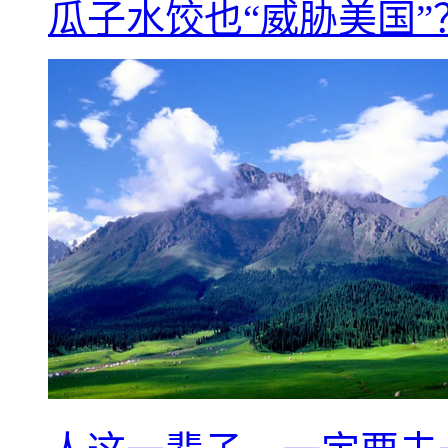
瓜子水饺也“威胁美国”