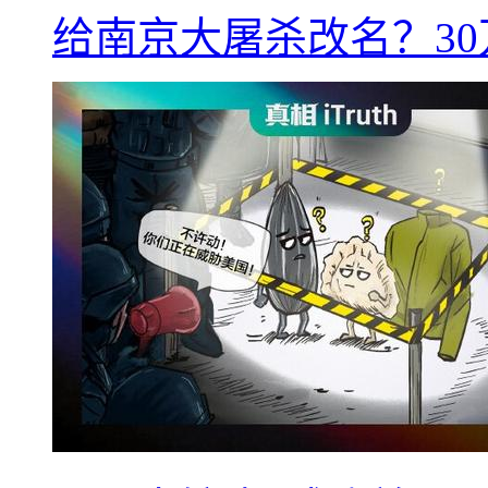
给南京大屠杀改名？3