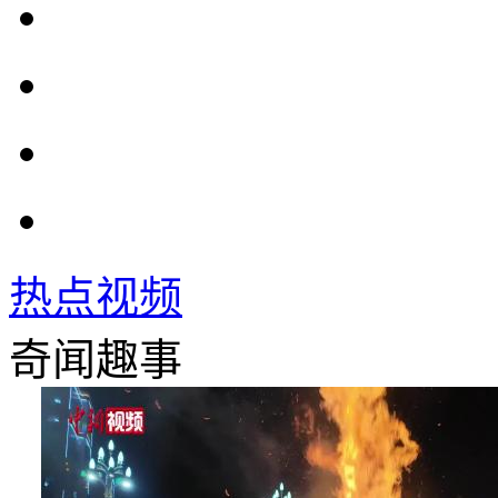
热点视频
奇闻趣事