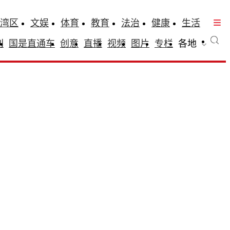
湾区
文娱
体育
教育
法治
健康
生活
刊
国是直通车
创意
直播
视频
图片
专栏
各地