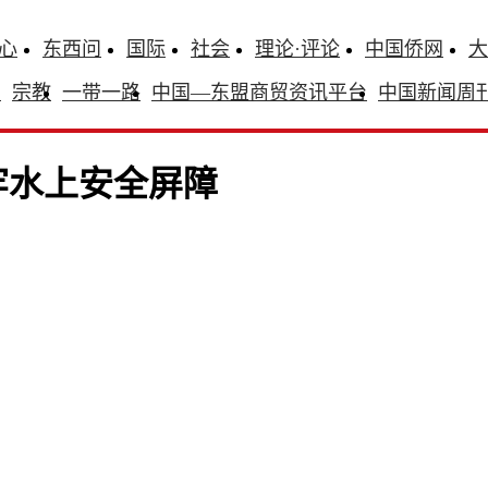
心
东西问
国际
社会
理论·评论
中国侨网
大
识
宗教
一带一路
中国—东盟商贸资讯平台
中国新闻周
牢水上安全屏障