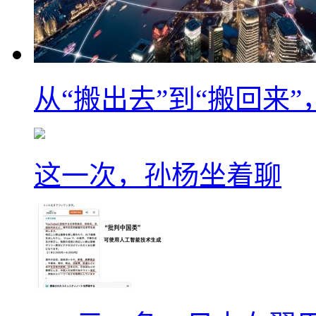
从“搬出去”到“搬回来
这一次，孙杨坐着聊