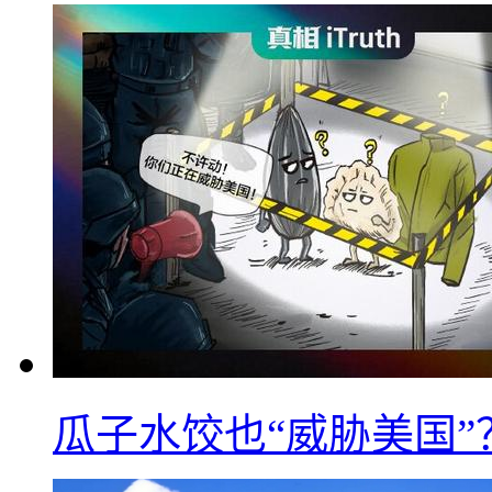
瓜子水饺也“威胁美国”