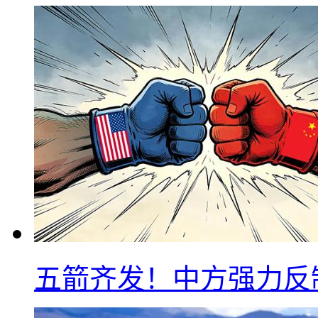
五箭齐发！中方强力反