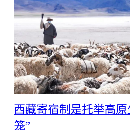
西藏寄宿制是托举高原
笼”