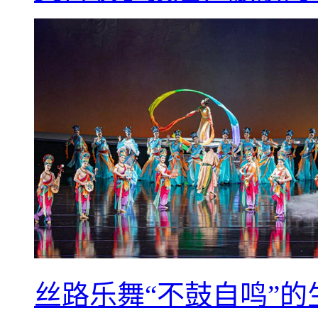
丝路乐舞“不鼓自鸣”