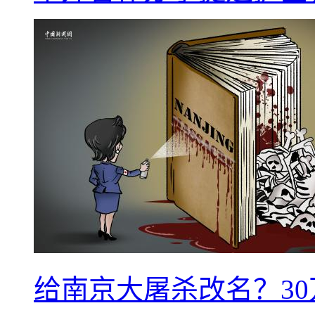
给南京大屠杀改名？3