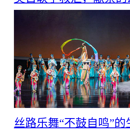
丝路乐舞“不鼓自鸣”