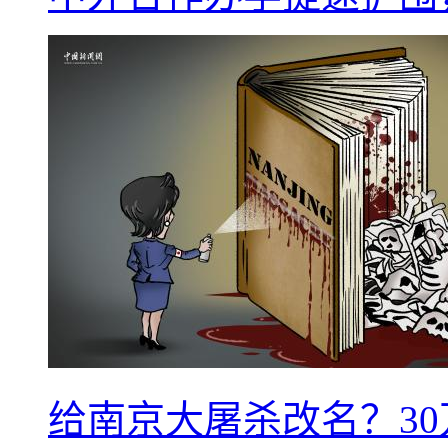
给南京大屠杀改名？3