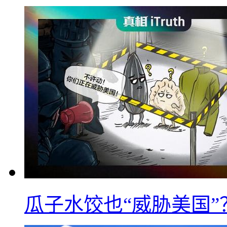
瓜子水饺也“威胁美国”