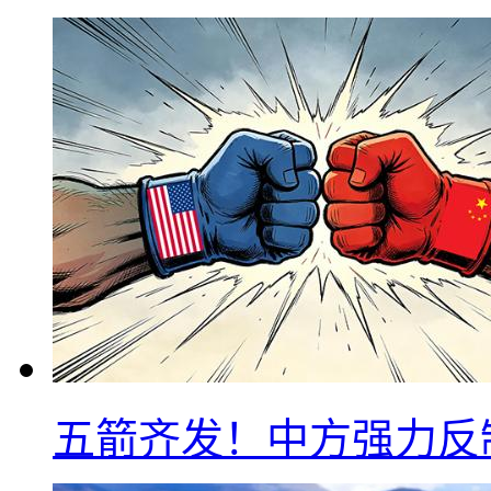
五箭齐发！中方强力反