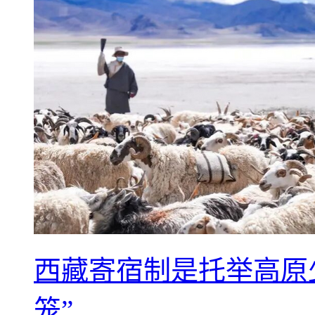
西藏寄宿制是托举高原
笼”