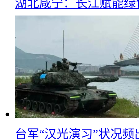
湖北咸宁：长江赋能绿
台军“汉光演习”状况频