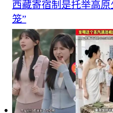
西藏寄宿制是托举高原
笼”