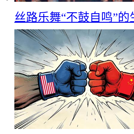
丝路乐舞“不鼓自鸣”