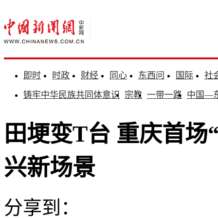
即时
时政
财经
同心
东西问
国际
社
铸牢中华民族共同体意识
宗教
一带一路
中国—
田埂变T台 重庆首场
兴新场景
分享到：