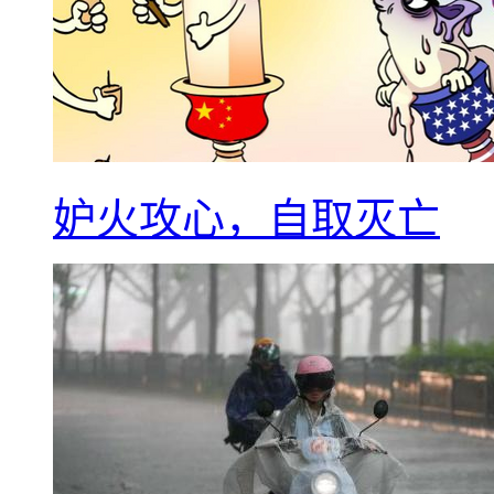
妒火攻心，自取灭亡