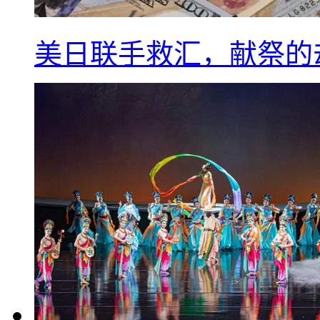
美日联手救汇，献祭的