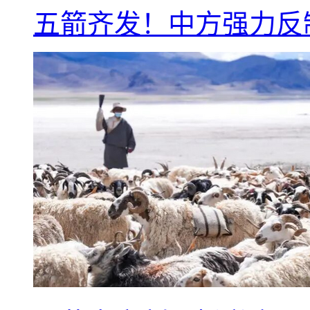
五箭齐发！中方强力反