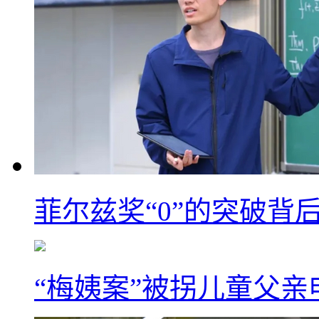
菲尔兹奖“0”的突破背
“梅姨案”被拐儿童父