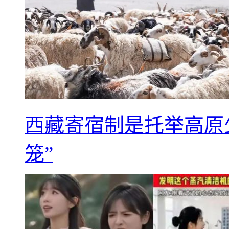
西藏寄宿制是托举高原
笼”