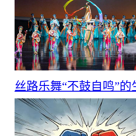
丝路乐舞“不鼓自鸣”