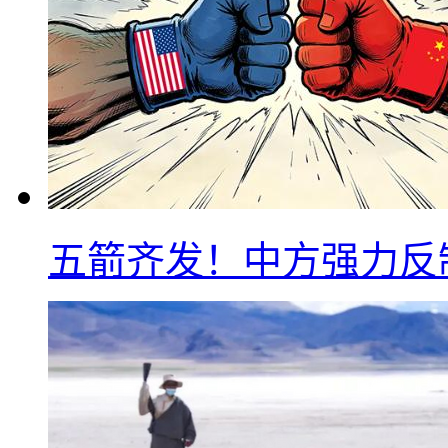
五箭齐发！中方强力反