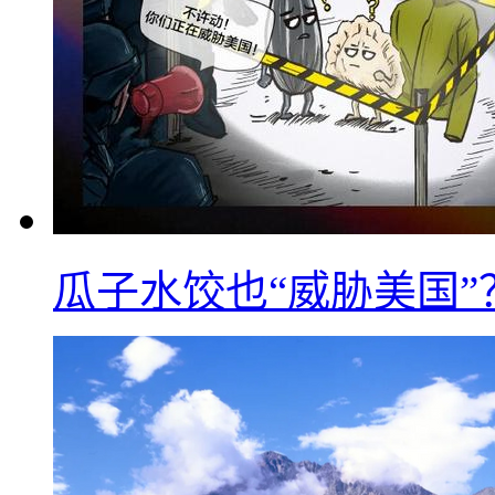
瓜子水饺也“威胁美国”