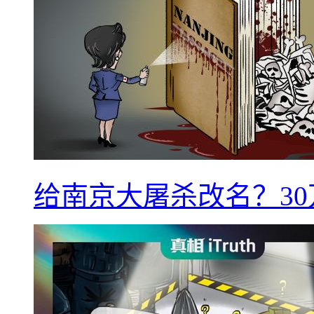
给南京大屠杀改名？3