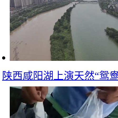
陕西咸阳湖上演天然“鸳鸯