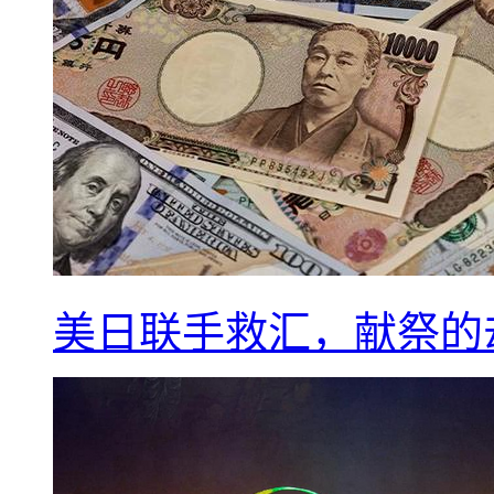
美日联手救汇，献祭的