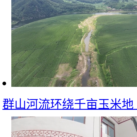
群山河流环绕千亩玉米地 