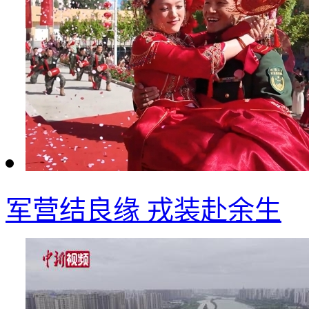
军营结良缘 戎装赴余生