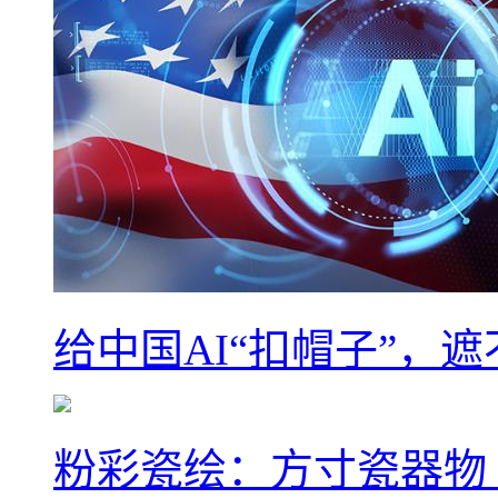
给中国AI“扣帽子”，
粉彩瓷绘：方寸瓷器物