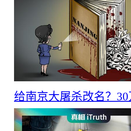
给南京大屠杀改名？3