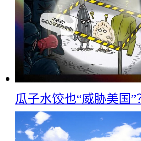
瓜子水饺也“威胁美国”