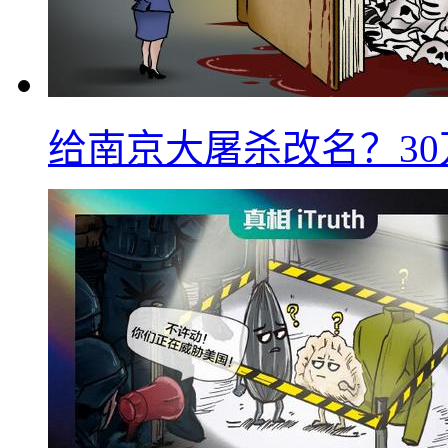
给南京大屠杀改名？3