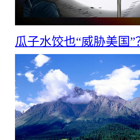
瓜子水饺也“威胁美国”