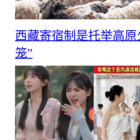
西藏寄宿制是托举高原
笼”