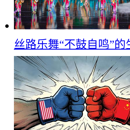
丝路乐舞“不鼓自鸣”