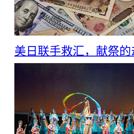
美日联手救汇，献祭的