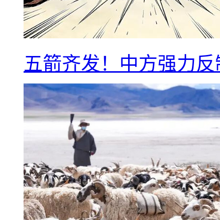
五箭齐发！中方强力反