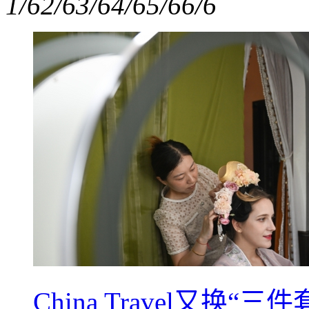
1/6
2/6
3/6
4/6
5/6
6/6
China Travel又