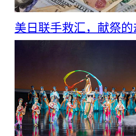
美日联手救汇，献祭的