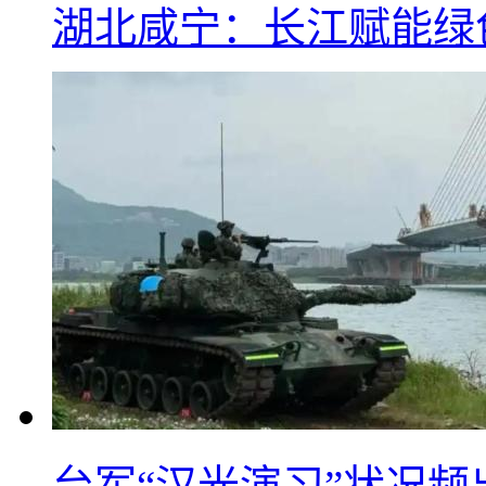
湖北咸宁：长江赋能绿
台军“汉光演习”状况频