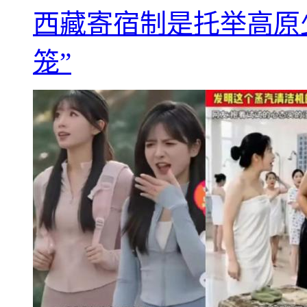
西藏寄宿制是托举高原
笼”