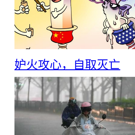
妒火攻心，自取灭亡