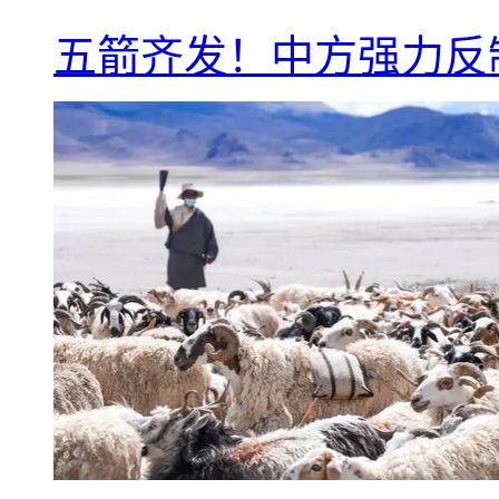
五箭齐发！中方强力反