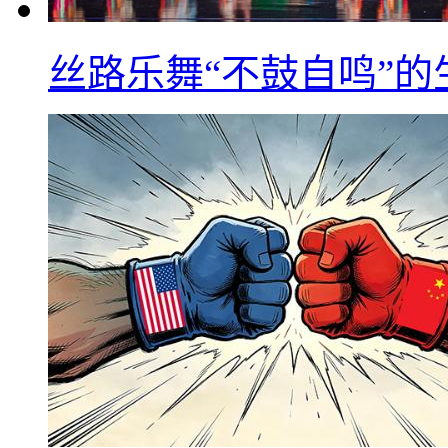
丝路乐舞“不鼓自鸣”