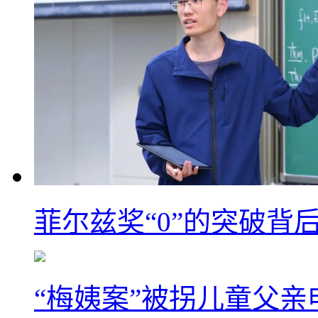
菲尔兹奖“0”的突破背
“梅姨案”被拐儿童父