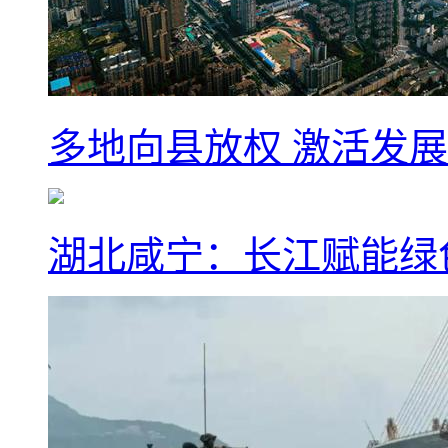
多地向县放权 激活发
湖北咸宁：长江赋能绿