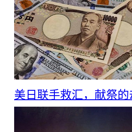
美日联手救汇，献祭的