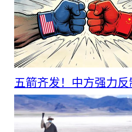
五箭齐发！中方强力反