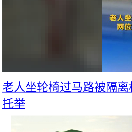
老人坐轮椅过马路被隔离
托举