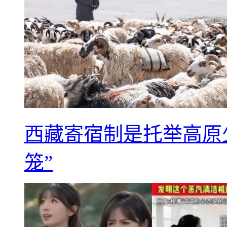
西藏寄宿制是托举高原
笼”