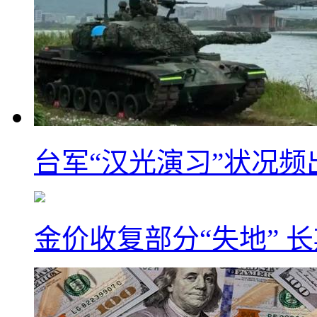
台军“汉光演习”状况频
金价收复部分“失地” 