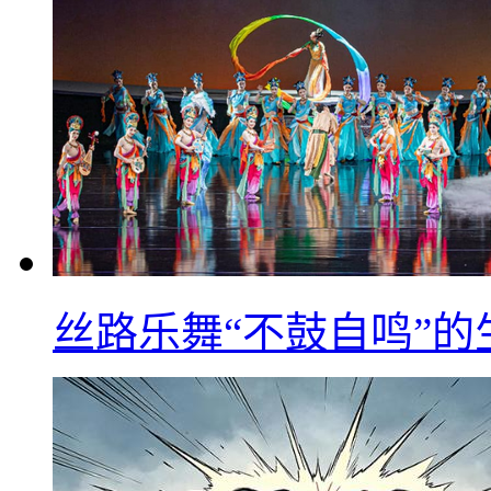
丝路乐舞“不鼓自鸣”