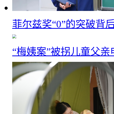
菲尔兹奖“0”的突破背
“梅姨案”被拐儿童父