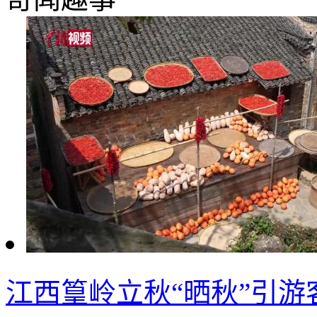
江西篁岭立秋“晒秋”引游