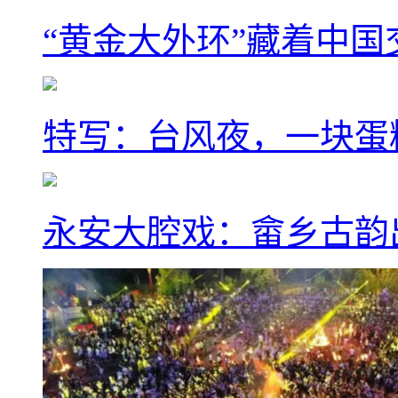
“黄金大外环”藏着中
特写：台风夜，一块蛋
永安大腔戏：畲乡古韵