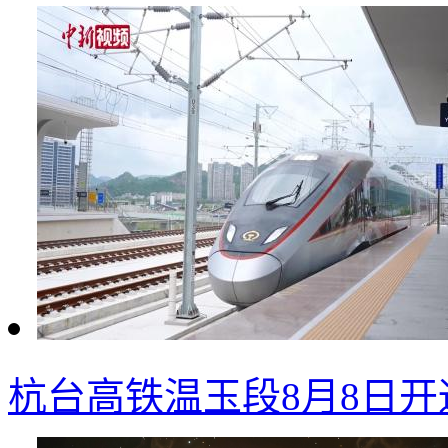
杭台高铁温玉段8月8日开