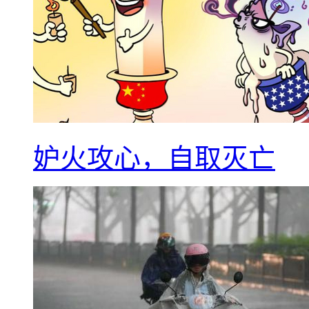
妒火攻心，自取灭亡