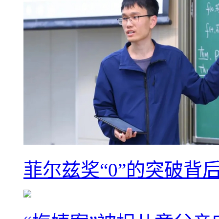
菲尔兹奖“0”的突破背