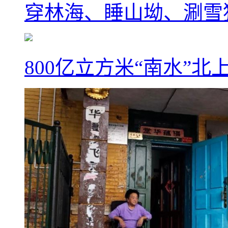
穿林海、睡山坳、涮雪
800亿立方米“南水”北