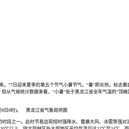
小暑来。”7日迎来夏季的第五个节气小暑节气。“暑”即炎热，标志
，但从气候统计数据来看，“小暑”处于黑龙江省全年气温的“顶
时至8日8时)。 黑龙江省气象局供图
时段之一。此时节易出现短时强降水、雷暴大风、冰雹等强对流
在20℃以上，除北部林区外大部地区平均气温可达22℃至24℃，