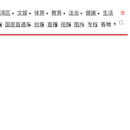
湾区
文娱
体育
教育
法治
健康
生活
刊
国是直通车
创意
直播
视频
图片
专栏
各地