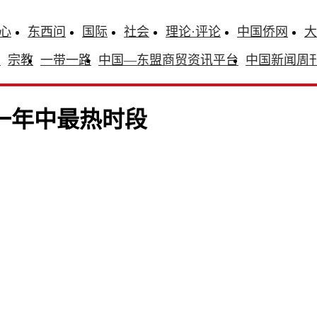
心
东西问
国际
社会
理论·评论
中国侨网
大
识
宗教
一带一路
中国—东盟商贸资讯平台
中国新闻周
来一年中最热时段