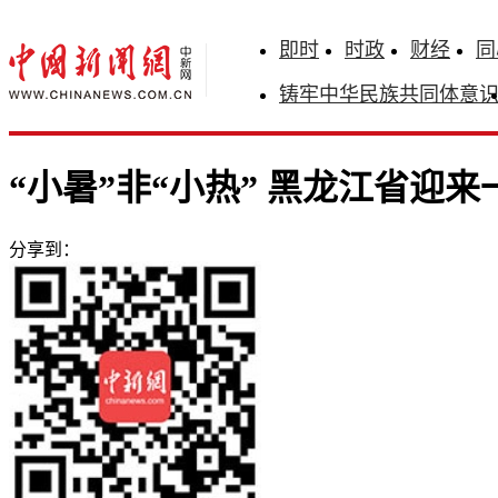
即时
时政
财经
同
铸牢中华民族共同体意
“小暑”非“小热” 黑龙江省迎
分享到：