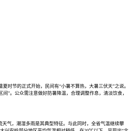
着盛夏时节的正式开始，民间有“小暑不算热，大暑三伏天”之说。
峰区间”。公众需注意做好防暑降温，合理调整作息，清淡饮食，
天气，潮湿多雨是其典型特征。与此同时，全省气温继续攀
而大兴安岭部分地区平均气温相对稍低，在20℃以下，呈现出“北