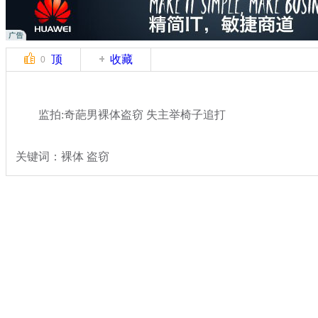
顶
收藏
0
监拍:奇葩男裸体盗窃 失主举椅子追打
关键词：裸体 盗窃
分类名称：
社会