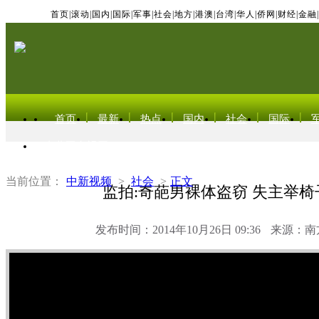
首页
|
滚动
|
国内
|
国际
|
军事
|
社会
|
地方
|
港澳
|
台湾
|
华人
|
侨网
|
财经
|
金融
|
首页
最新
热点
国内
社会
国际
东北亚电视网
当前位置：
中新视频
>
社会
>
正文
监拍:奇葩男裸体盗窃 失主举椅
发布时间：2014年10月26日 09:36
来源：南