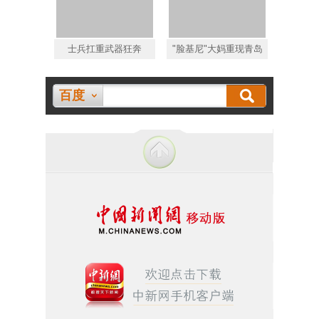
士兵扛重武器狂奔
"脸基尼"大妈重现青岛
百度