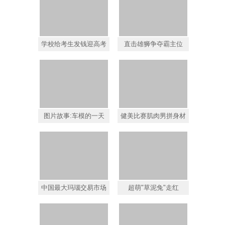
学校给考生发钱迎高考
直击雄狮争夺霸主位
图片故事:车模的一天
健美比赛肌肉男拼身材
中国最大玛瑙交易市场
超萌"草泥兔"走红