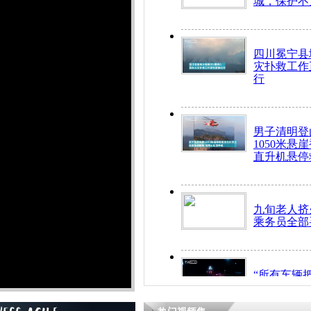
城，保护不
四川冕宁县
灾扑救工作
行
男子清明登
1050米悬
直升机悬停
九旬老人挤
乘务员全部
“所有车辆
开！”儿童
警急速救助