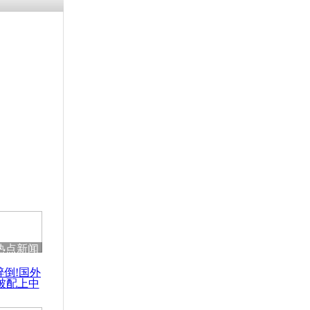
残疾男子因
砸银行
千年传统习
众为娥皇女
行被查情绪
回答崩溃原
热点新闻
乡上万人欢
醉倒!国外
节
被配上中
国民乐