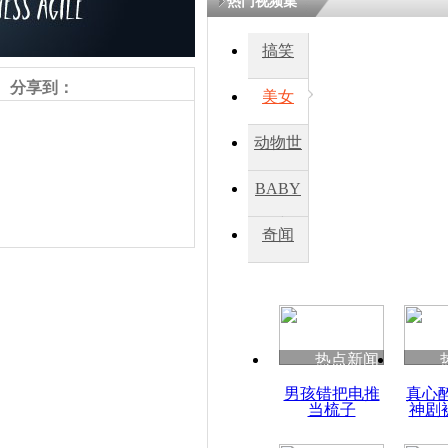
热门视频集
搞笑
四川一精神
病发持大锤
分享到：
美女
动物世
探访传承四
俗：近万民
界
BABY
英省亲送行
秀
奇闻
小伙骑车逆
崩溃 网上
因
责任编辑：【
吉晓东
】
热点新闻
四川兴文苗
男孩错把电推
真心
度苗族花山
当梳子
神剧