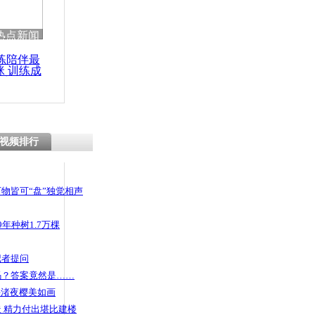
 哀思悼忠
热点新闻
练陪伴最
咪 训练成
功瘦身
捕称为试探
率
视频排行
物皆可“盘”独觉相声
年种树1.7万棵
记者提问
码？答案竟然是……
头渚夜樱美如画
 精力付出堪比建楼