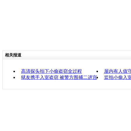
相关报道
高清探头拍下小偷盗窃全过程
屋内有人值守
狱友携手入室盗窃 被警方围捕二进宫
监拍小偷入