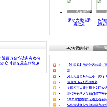
清明祭英烈
魂
热点新闻
呆萌大熊猫滑
狗教
雪取乐
胖猫
男子盗窃被
警察办案效
24小时视频排行
一周
 近百万金饰被离奇盗窃
室盗窃时冒充屋主领快递
【中国风】德云社孟鹤堂：万
深
河北无腿老兵马三小：爬行19
信号灯Plus！浑身都亮
美国发言人即兴用中文回答
现代密码学之父如何保存密
“中华赏樱胜地”无锡太湖鼋
清华设计师投身胡同厕所改造