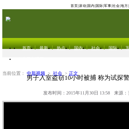
首页
|
滚动
|
国内
|
国际
|
军事
|
社会
|
地方
|
首页
最新
热点
国内
社会
国际
东北亚电视网
当前位置：
中新视频
>
社会
>
正文
男子入室盗窃10小时被捕 称为试探
发布时间：2015年11月30日 13:58
来源：