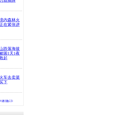
力就摘牌
境内森林火
正在紧张进
山跌落海拔
崖被困1天1夜
救起
火车去卖菜
买下
把道路让
突发疾病交