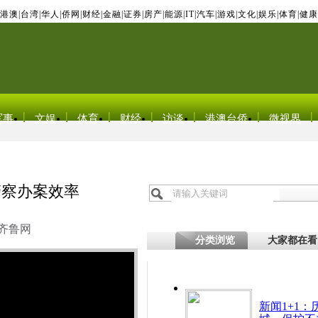
港澳
|
台湾
|
华人
|
侨网
|
财经
|
金融
|
证券
|
房产
|
能源
|
IT
|
汽车
|
游戏
|
文化
|
娱乐
|
体育
|
健康
军事
文娱
体育
财经
访谈
港澳台侨
微视界
警察办案效率
齐鲁网
分类浏览
大家都在看
新闻1+1