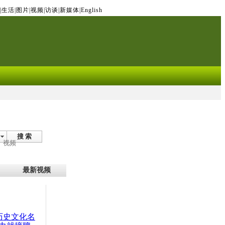
|
生活
|
图片
|
视频
|
访谈
|
新媒体
|
English
搜 索
视频
最新视频
：历史文化名