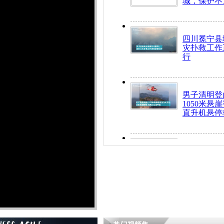
城，保护不
四川冕宁县
灾扑救工作
行
男子清明登
1050米悬
直升机悬停
九旬老人挤
乘务员全部
“所有车辆
开！”儿童
警急速救助