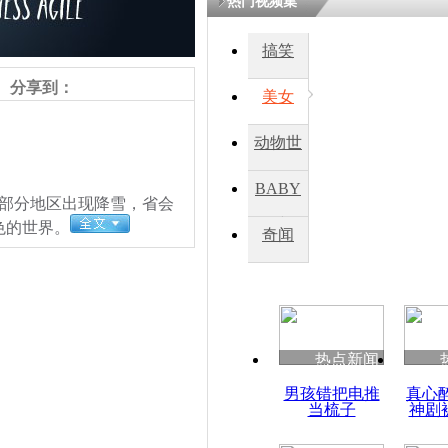
热门视频集
搞笑
四川一精神
病发持大锤
分享到：
美女
动物世
探访传承四
俗：近万民
界
BABY
英省亲送行
部分地区出现降雪，省会
秀
色的世界。
奇闻
小伙骑车逆
崩溃 网上
因
热点新闻
四川兴文苗
责任编辑：【
唐伟杰
】
男孩错把电推
真心
度苗族花山
当梳子
神剧