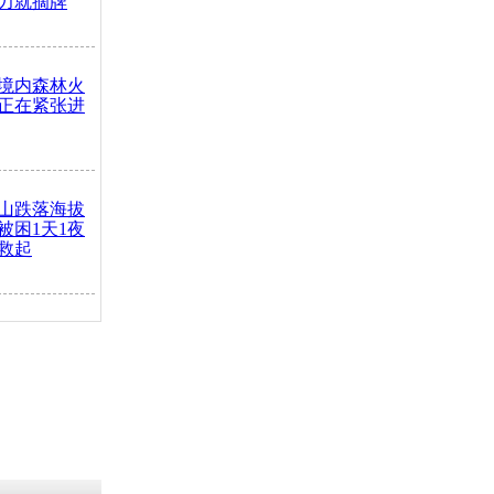
力就摘牌
境内森林火
正在紧张进
山跌落海拔
崖被困1天1夜
救起
火车去卖菜
买下
把道路让
突发疾病交