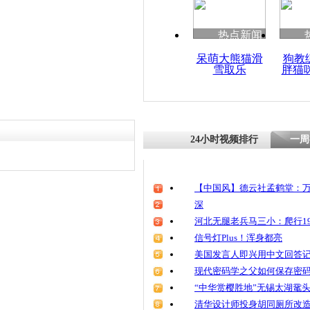
清明祭英烈
魂
热点新闻
呆萌大熊猫滑
狗教
雪取乐
胖猫
杭州大雪纷
中美不胜收
24小时视频排行
一周
【中国风】德云社孟鹤堂：万
深
河北无腿老兵马三小：爬行19
信号灯Plus！浑身都亮
美国发言人即兴用中文回答
现代密码学之父如何保存密
“中华赏樱胜地”无锡太湖鼋
清华设计师投身胡同厕所改造