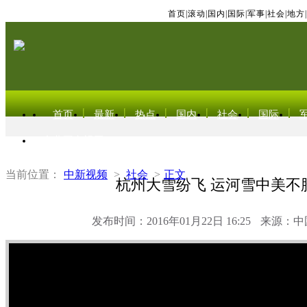
首页
|
滚动
|
国内
|
国际
|
军事
|
社会
|
地方
|
首页
最新
热点
国内
社会
国际
东北亚电视网
当前位置：
中新视频
>
社会
>
正文
杭州大雪纷飞 运河雪中美不
发布时间：2016年01月22日 16:25
来源：中