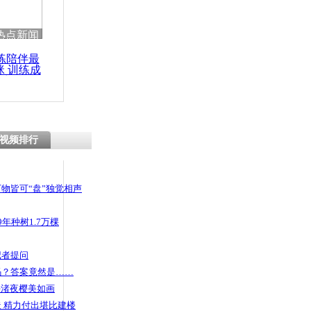
 哀思悼忠
热点新闻
练陪伴最
咪 训练成
功瘦身
飞 运河雪
视频排行
物皆可“盘”独觉相声
年种树1.7万棵
记者提问
码？答案竟然是……
头渚夜樱美如画
 精力付出堪比建楼