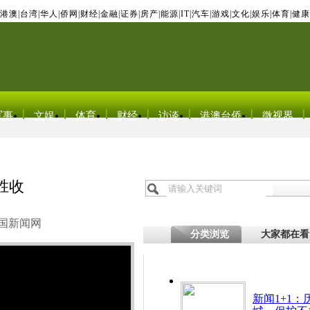
港澳
|
台湾
|
华人
|
侨网
|
财经
|
金融
|
证券
|
房产
|
能源
|
IT
|
汽车
|
游戏
|
文化
|
娱乐
|
体育
|
健康
军事
文娱
体育
财经
访谈
港澳台侨
微视界
胜收
国新闻网
分类浏览
大家都在看
新闻1+1