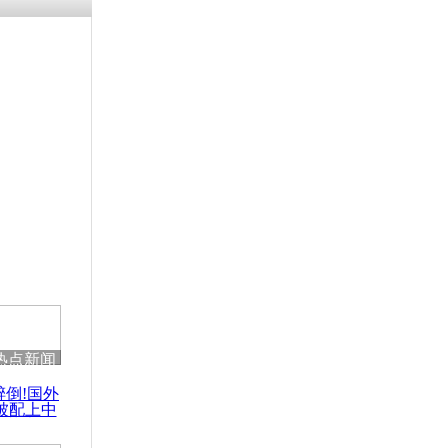
残疾男子因
砸银行
千年传统习
众为娥皇女
行被查情绪
回答崩溃原
热点新闻
乡上万人欢
醉倒!国外
节
被配上中
国民乐