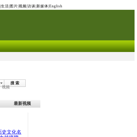
|
生活
|
图片
|
视频
|
访谈
|
新媒体
|
English
搜 索
视频
最新视频
：历史文化名