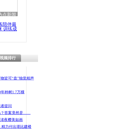
热点新闻
练陪伴最
咪 训练成
功瘦身
视频排行
物皆可“盘”独觉相声
年种树1.7万棵
记者提问
码？答案竟然是……
头渚夜樱美如画
 精力付出堪比建楼