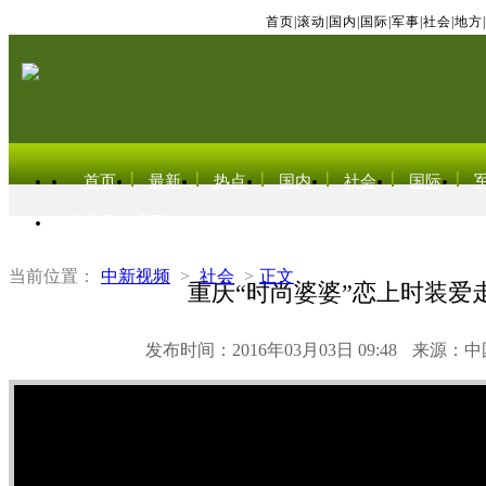
首页
|
滚动
|
国内
|
国际
|
军事
|
社会
|
地方
|
首页
最新
热点
国内
社会
国际
东北亚电视网
当前位置：
中新视频
>
社会
>
正文
重庆“时尚婆婆”恋上时装爱
发布时间：2016年03月03日 09:48
来源：中