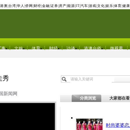
港澳
|
台湾
|
华人
|
侨网
|
财经
|
金融
|
证券
|
房产
|
能源
|
IT
|
汽车
|
游戏
|
文化
|
娱乐
|
体育
|
健康
军事
文娱
体育
财经
访谈
港澳台侨
微视界
走秀
国新闻网
分类浏览
大家都在看
时尚婆婆恋