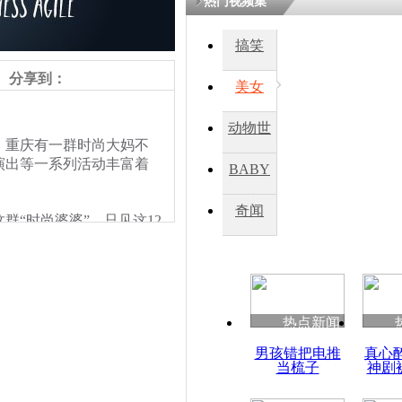
热门视频集
搞笑
分享到：
美女
动物世
重庆有一群时尚大妈不
界
演出等一系列活动丰富着
BABY
秀
奇闻
“时尚婆婆”，只见这12
。随着动感的音乐响起，身
有专业范。
热点新闻
男孩错把电推
真心
当梳子
神剧