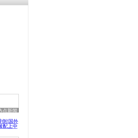
热点新闻
醉倒!国外
被配上中
国民乐