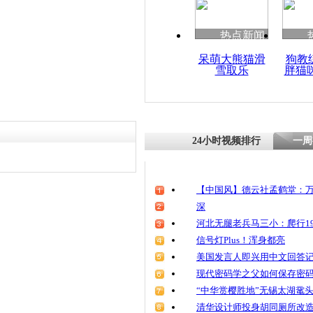
责任编辑：【
段红彪
】
热点新闻
呆萌大熊猫滑
狗教
雪取乐
胖猫
24小时视频排行
一周
【中国风】德云社孟鹤堂：万
深
河北无腿老兵马三小：爬行19
信号灯Plus！浑身都亮
美国发言人即兴用中文回答
现代密码学之父如何保存密
“中华赏樱胜地”无锡太湖鼋
清华设计师投身胡同厕所改造