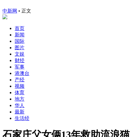
中新网
•
正文
首页
新闻
国际
图片
文娱
财经
军事
港澳台
产经
视频
体育
地方
华人
最新
生活经
石家庄父女俩13年救助流浪猫