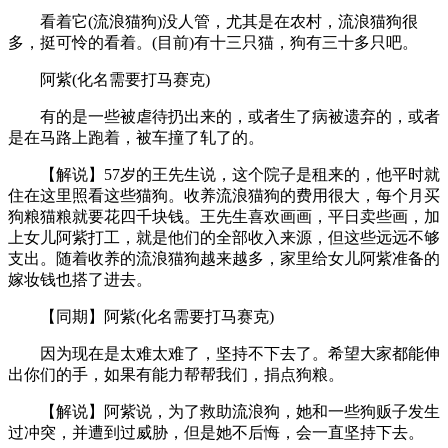
看着它(流浪猫狗)没人管，尤其是在农村，流浪猫狗很
多，挺可怜的看着。(目前)有十三只猫，狗有三十多只吧。
阿紫(化名需要打马赛克)
有的是一些被虐待扔出来的，或者生了病被遗弃的，或者
是在马路上跑着，被车撞了轧了的。
【解说】57岁的王先生说，这个院子是租来的，他平时就
住在这里照看这些猫狗。收养流浪猫狗的费用很大，每个月买
狗粮猫粮就要花四千块钱。王先生喜欢画画，平日卖些画，加
上女儿阿紫打工，就是他们的全部收入来源，但这些远远不够
支出。随着收养的流浪猫狗越来越多，家里给女儿阿紫准备的
嫁妆钱也搭了进去。
【同期】阿紫(化名需要打马赛克)
因为现在是太难太难了，坚持不下去了。希望大家都能伸
出你们的手，如果有能力帮帮我们，捐点狗粮。
【解说】阿紫说，为了救助流浪狗，她和一些狗贩子发生
过冲突，并遭到过威胁，但是她不后悔，会一直坚持下去。