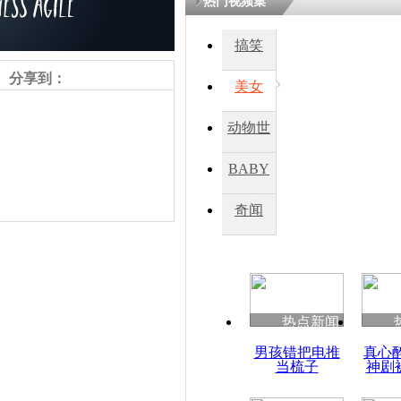
热门视频集
搞笑
四川一精神
病发持大锤
分享到：
美女
动物世
探访传承四
俗：近万民
界
BABY
英省亲送行
秀
奇闻
小伙骑车逆
崩溃 网上
因
责任编辑：【
吉晓东
】
热点新闻
四川兴文苗
男孩错把电推
真心
度苗族花山
当梳子
神剧