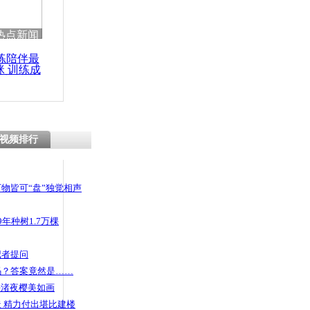
 哀思悼忠
热点新闻
练陪伴最
咪 训练成
功瘦身
与韩国客机
视频排行
物皆可“盘”独觉相声
年种树1.7万棵
记者提问
码？答案竟然是……
头渚夜樱美如画
 精力付出堪比建楼