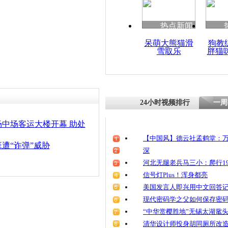
清明祭英烈
魂
热点新闻
呆萌大熊猫滑
狗教
雪取乐
胖猫
南航航班险
相撞遭处罚
24小时视频排行
一周
中场客运大楼开幕 助处
【中国风】德云社孟鹤堂：万
遭“诈弹”威胁
深
河北无腿老兵马三小：爬行19
信号灯Plus！浑身都亮
美国发言人即兴用中文回答
现代密码学之父如何保存密
“中华赏樱胜地”无锡太湖鼋
清华设计师投身胡同厕所改造