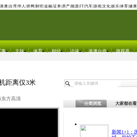
港澳
|
台湾
|
华人
|
侨网
|
财经
|
金融
|
证券
|
房产
|
能源
|
IT
|
汽车
|
游戏
|
文化
|
娱乐
|
体育
|
健康
军事
文娱
体育
财经
访谈
港澳台侨
微视界
机距离仅3米
海东方高清
分类浏览
大家都在看
新闻1+1