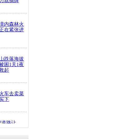
力就摘牌
境内森林火
正在紧张进
山跌落海拔
崖被困1天1夜
救起
火车去卖菜
买下
把道路让
突发疾病交