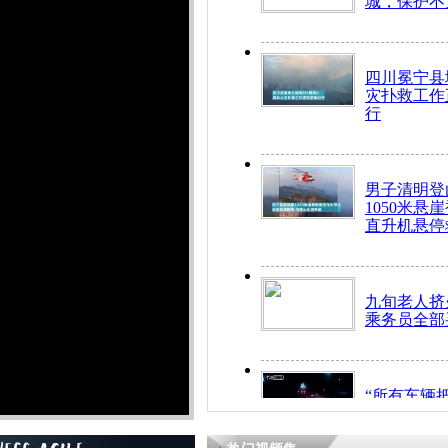
城，保护不
四川冕宁县
灾扑救工作
行
男子清明登
1050米悬
直升机悬停
九旬老人挤
乘务员全部
“所有车辆
开！”儿童
警急速救助