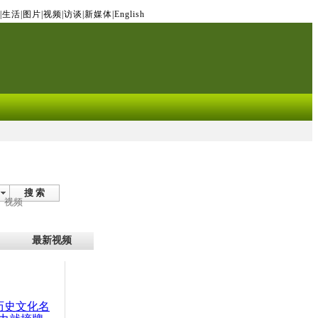
|
生活
|
图片
|
视频
|
访谈
|
新媒体
|
English
搜 索
视频
最新视频
：历史文化名