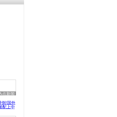
残疾男子因
砸银行
千年传统习
众为娥皇女
行被查情绪
回答崩溃原
热点新闻
乡上万人欢
醉倒!国外
节
被配上中
国民乐