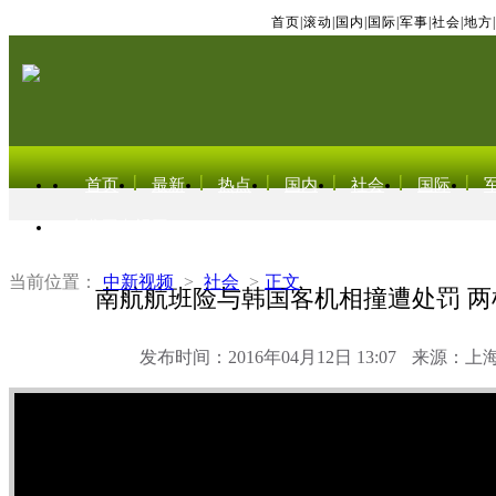
首页
|
滚动
|
国内
|
国际
|
军事
|
社会
|
地方
|
首页
最新
热点
国内
社会
国际
东北亚电视网
当前位置：
中新视频
>
社会
>
正文
南航航班险与韩国客机相撞遭处罚 两
发布时间：2016年04月12日 13:07
来源：上