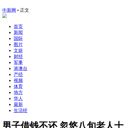
中新网
•
正文
首页
新闻
国际
图片
文娱
财经
军事
港澳台
产经
视频
体育
地方
华人
最新
生活经
男子借钱不还 忽悠八旬老人十