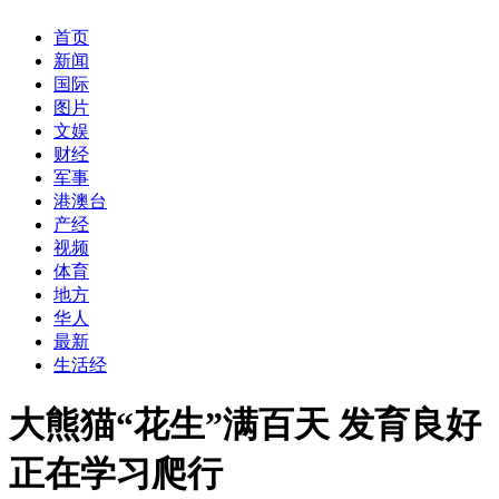
首页
新闻
国际
图片
文娱
财经
军事
港澳台
产经
视频
体育
地方
华人
最新
生活经
大熊猫“花生”满百天 发育良好
正在学习爬行