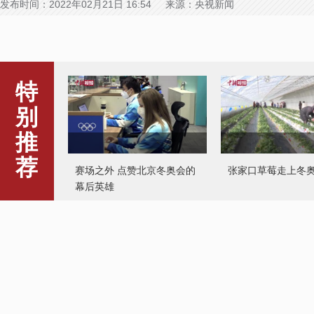
发布时间：2022年02月21日 16:54 来源：央视新闻
特
别
推
荐
赛场之外 点赞北京冬奥会的
张家口草莓走上冬
幕后英雄
冷空气南下 粤北出现冰霜雾
凇美景
“义墩墩”含泪告别