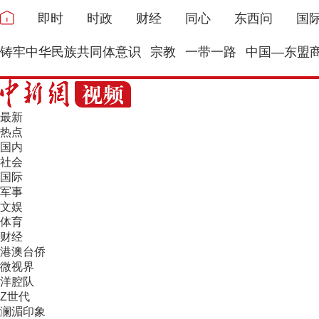
即时
时政
财经
同心
东西问
国
铸牢中华民族共同体意识
宗教
一带一路
中国—东盟
最新
热点
国内
社会
国际
军事
文娱
体育
财经
港澳台侨
微视界
洋腔队
Z世代
澜湄印象