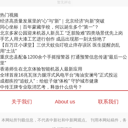
暂无评论
热门视频
经济高质量发展里的“心”与“新”｜北京经济“向新”突破
同心坐标｜百年蒙藏学校，何以诞生多个“第一”？
北京多家公园迎来机器人新员工 “乏脏险难”四类场景优先上岗
手艺人用大漆工艺进行创作 成品出现那一刻太惊艳了
【百万庄小课堂】三伏天蚊虫叮咬止痒存误区 医生提醒勿乱
用“土法”
重庆忠县配备1200余个手摇报警器 打通预警信息传递“最后一公
里”
香港师生在北京体验智能机器人最新应用
全球首座16兆瓦张力腿浮式风电平台“海油安澜号”正式投运
成都疾控“追蚊人”：给蚊子做“体检” 守护城市健康
中传王牌专业取消艺考，释放什么信号？
关于我们
About us
联系我们
本网站所刊载信息，不代表中新社和中新网观点。 刊用本网站稿件，务