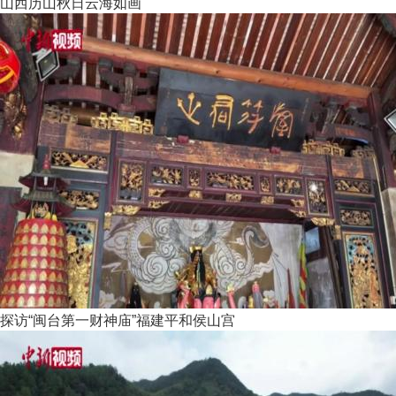
山西历山秋日云海如画
探访“闽台第一财神庙”福建平和侯山宫