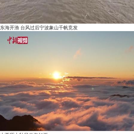
东海开渔 台风过后宁波象山千帆竞发