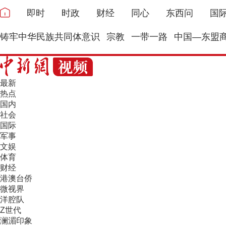
即时
时政
财经
同心
东西问
国
铸牢中华民族共同体意识
宗教
一带一路
中国—东盟
最新
热点
国内
社会
国际
军事
文娱
体育
财经
港澳台侨
微视界
洋腔队
Z世代
澜湄印象