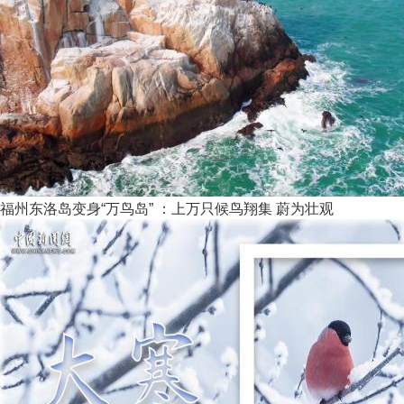
福州东洛岛变身“万鸟岛” ：上万只候鸟翔集 蔚为壮观