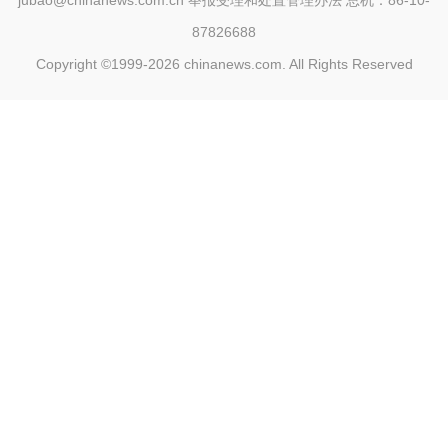
jubao@chinanews.com.cn
举报受理和处置管理办法
总机：86-10-
87826688
Copyright ©1999-2026
chinanews.com. All Rights Reserved