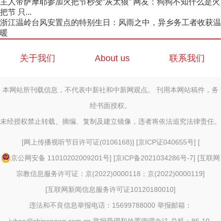
主人带萨摩耶参加火把节秒变“灰太狼” 网友：狗狗不知什么是火
把节 只...
浙江温岭台风安置点的特别生日：风雨之中，异乡务工者收获温
暖
关于我们
About us
联系我们
本网站所刊载信息，不代表中新社和中新网观点。 刊用本网站稿件，务
经书面授权。
未经授权禁止转载、摘编、复制及建立镜像，违者将依法追究法律责任。
[
网上传播视听节目许可证(0106168)
] [
京ICP证040655号
] [
京公网安备 11010202009201号
] [
京ICP备2021034286号-7
] [
互联网
宗教信息服务许可证：京(2022)0000118；京(2022)0000119
]
[
互联网新闻信息服务许可证10120180010
]
违法和不良信息举报电话：15699788000 举报邮箱：