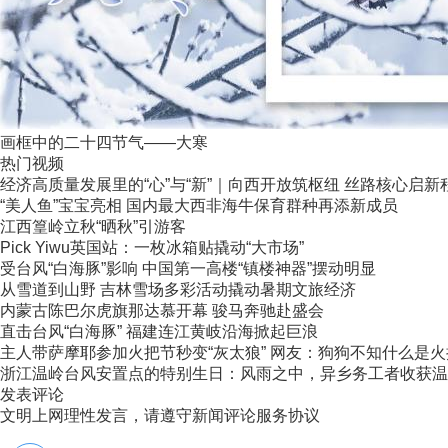
画框中的二十四节气——大寒
热门视频
经济高质量发展里的“心”与“新”｜向西开放筑枢纽 丝路核心启新
“美人鱼”宝宝亮相 国内最大西非海牛保育群种再添新成员
江西篁岭立秋“晒秋”引游客
Pick Yiwu英国站：一枚冰箱贴撬动“大市场”
受台风“白海豚”影响 中国第一高楼“镇楼神器”摆动明显
从雪道到山野 吉林雪场多彩活动撬动暑期文旅经济
内蒙古陈巴尔虎旗那达慕开幕 骏马奔驰赴盛会
直击台风“白海豚” 福建连江黄岐沿海掀起巨浪
主人带萨摩耶参加火把节秒变“灰太狼” 网友：狗狗不知什么是火把节
浙江温岭台风安置点的特别生日：风雨之中，异乡务工者收获温
发表评论
文明上网理性发言，请遵守新闻评论服务协议