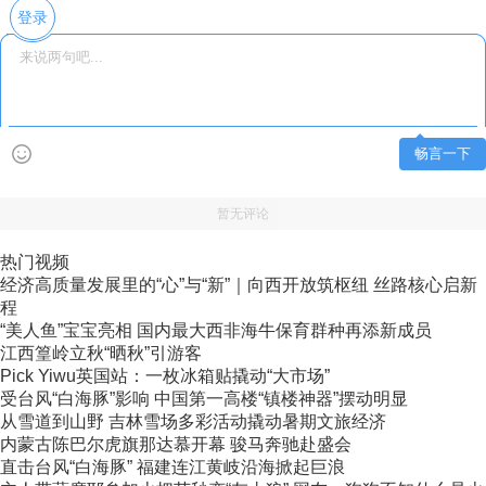
登录
畅言一下
暂无评论
热门视频
经济高质量发展里的“心”与“新”｜向西开放筑枢纽 丝路核心启新
程
“美人鱼”宝宝亮相 国内最大西非海牛保育群种再添新成员
江西篁岭立秋“晒秋”引游客
Pick Yiwu英国站：一枚冰箱贴撬动“大市场”
受台风“白海豚”影响 中国第一高楼“镇楼神器”摆动明显
从雪道到山野 吉林雪场多彩活动撬动暑期文旅经济
内蒙古陈巴尔虎旗那达慕开幕 骏马奔驰赴盛会
直击台风“白海豚” 福建连江黄岐沿海掀起巨浪