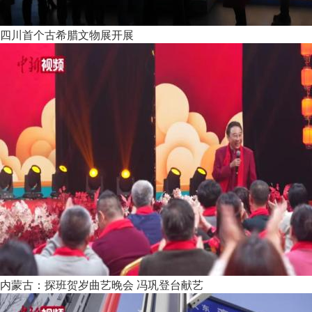
四川首个古希腊文物展开展
内蒙古：探班贺岁曲艺晚会 冯巩登台献艺