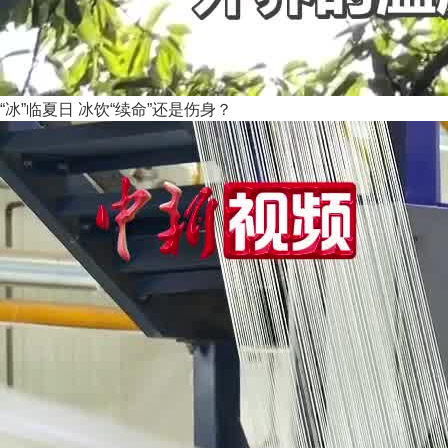
“冰”临夏日 冰饮“续命”还是伤身？