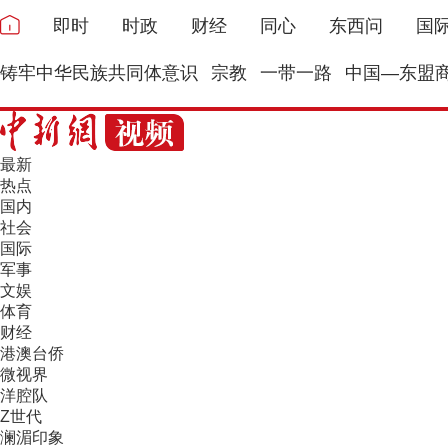
即时
时政
财经
同心
东西问
国
铸牢中华民族共同体意识
宗教
一带一路
中国—东盟
最新
热点
国内
社会
国际
军事
文娱
体育
财经
港澳台侨
微视界
洋腔队
Z世代
澜湄印象