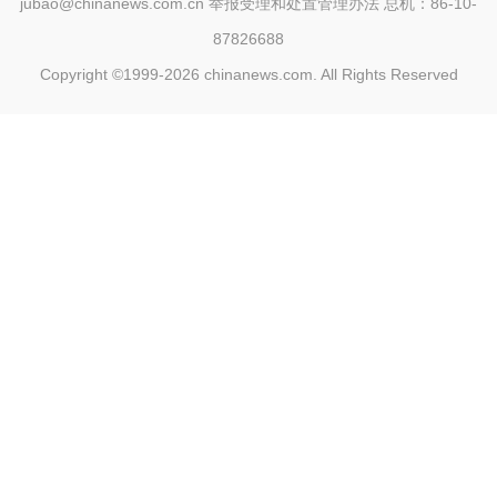
jubao@chinanews.com.cn
举报受理和处置管理办法
总机：86-10-
87826688
Copyright ©1999-2026
chinanews.com. All Rights Reserved