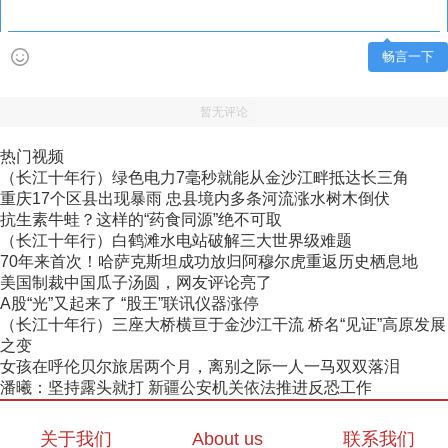
畅言一下
暂无评论
热门视频
（长江十年行）绿色电力7毫秒就能从金沙江畔抵达长三角
重庆17个区县出现暴雨 忠县境内多条河流涨水树木倒伏
抗生素牛蛙？这样的“药食同源”绝不可取
（长江十年行）白鹤滩水电站破解三大世界级难题
70年来首次！哈萨克斯坦成功放归阿穆尔虎重返历史栖息地
美国制裁中国瓜子汤圆，网友评论亮了
A股“光”又起来了 “股王”联讯仪器涨停
（长江十年行）三座大桥横亘于金沙江干流 桥名“见证”高原发展
之变
女孩在呼伦贝尔旅居两个月，离别之际一人一马双双落泪
潘曦：坚持露头就打 新疆公安机关依法推进反恐工作
关于我们
About us
联系我们