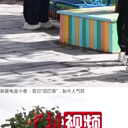
新疆龟兹小巷：昔日“泥巴巷”，如今人气旺