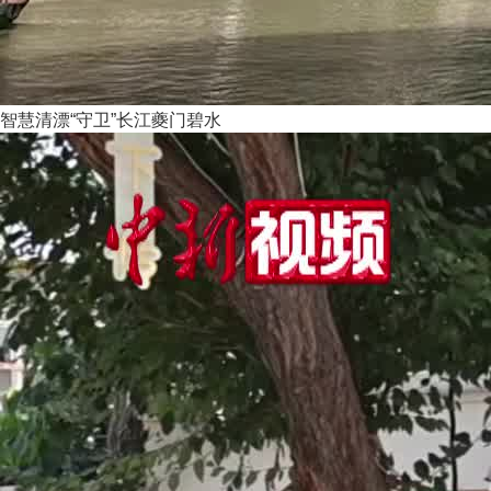
智慧清漂“守卫”长江夔门碧水