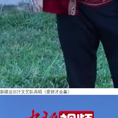
新疆达尔汗文艺队高唱《爱拼才会赢》