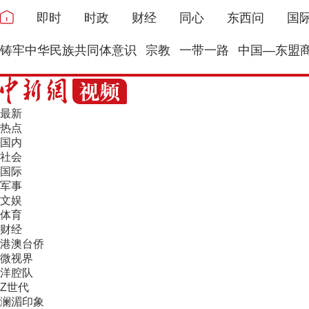
即时
时政
财经
同心
东西问
国
铸牢中华民族共同体意识
宗教
一带一路
中国—东盟
最新
热点
国内
社会
国际
军事
文娱
体育
财经
港澳台侨
微视界
洋腔队
Z世代
澜湄印象