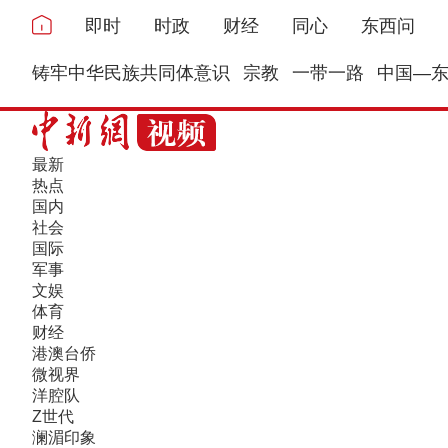
即时
时政
财经
同心
东西问
铸牢中华民族共同体意识
宗教
一带一路
中国—
最新
热点
国内
社会
国际
军事
文娱
体育
财经
港澳台侨
微视界
洋腔队
Z世代
澜湄印象