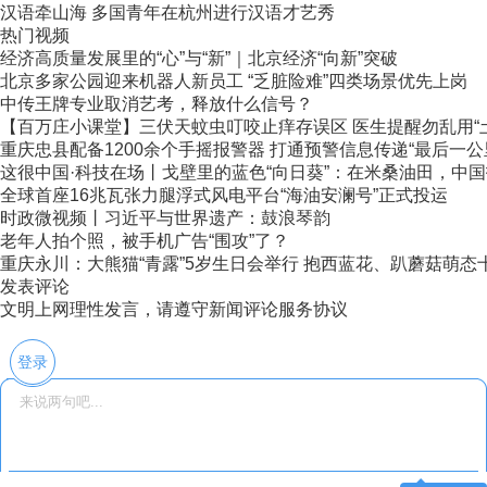
汉语牵山海 多国青年在杭州进行汉语才艺秀
热门视频
经济高质量发展里的“心”与“新”｜北京经济“向新”突破
北京多家公园迎来机器人新员工 “乏脏险难”四类场景优先上岗
中传王牌专业取消艺考，释放什么信号？
【百万庄小课堂】三伏天蚊虫叮咬止痒存误区 医生提醒勿乱用“
重庆忠县配备1200余个手摇报警器 打通预警信息传递“最后一公
这很中国·科技在场丨戈壁里的蓝色“向日葵”：在米桑油田，中国技
全球首座16兆瓦张力腿浮式风电平台“海油安澜号”正式投运
时政微视频丨习近平与世界遗产：鼓浪琴韵
老年人拍个照，被手机广告“围攻”了？
重庆永川：大熊猫“青露”5岁生日会举行 抱西蓝花、趴蘑菇萌态
发表评论
文明上网理性发言，请遵守新闻评论服务协议
登录