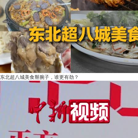
东北超八城美食掰腕子，谁更有劲？