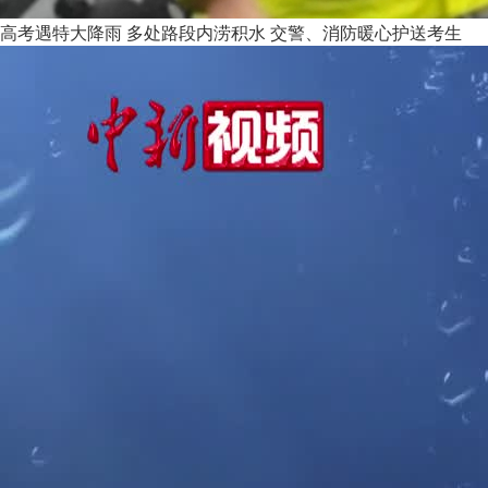
高考遇特大降雨 多处路段内涝积水 交警、消防暖心护送考生