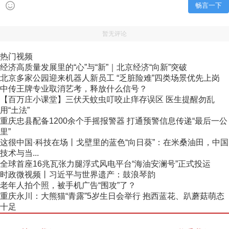
畅言一下
暂无评论
热门视频
经济高质量发展里的“心”与“新”｜北京经济“向新”突破
北京多家公园迎来机器人新员工 “乏脏险难”四类场景优先上岗
中传王牌专业取消艺考，释放什么信号？
【百万庄小课堂】三伏天蚊虫叮咬止痒存误区 医生提醒勿乱
用“土法”
重庆忠县配备1200余个手摇报警器 打通预警信息传递“最后一公
里”
这很中国·科技在场丨戈壁里的蓝色“向日葵”：在米桑油田，中国
技术与当...
全球首座16兆瓦张力腿浮式风电平台“海油安澜号”正式投运
时政微视频丨习近平与世界遗产：鼓浪琴韵
老年人拍个照，被手机广告“围攻”了？
重庆永川：大熊猫“青露”5岁生日会举行 抱西蓝花、趴蘑菇萌态
十足