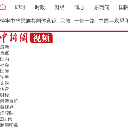
即时
时政
财经
同心
东西问
国
铸牢中华民族共同体意识
宗教
一带一路
中国—东盟
最新
热点
国内
社会
国际
军事
文娱
体育
财经
港澳台侨
微视界
洋腔队
Z世代
澜湄印象