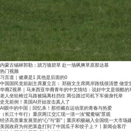
内蒙古锡林郭勒：踏万顷碧草 赴一场飒爽草原那达慕
热门视频
习言道｜健康是1 其他是后面的0
中国国民党前副主席夏立言： 郑丽文主席两岸路线很清楚 做堂堂正
华裔Z视界｜马来西亚华裔青年的中文情结：说好中文是很酷的
老人坐轮椅过马路被隔离柱挡住 两位路过司机下车俯身托举
史无前例！美国AI开始攻击真人了
AI眼中的中国｜回忆杀！那些藏在运动里的青春与热爱
（长江十年行）重庆两江交汇现一清一浊“鸳鸯锅”景观
经济高质量发展里的“心”与“新”｜重庆积极融入全国统一大市场
美国政府为何把算盘打到了中国瓜子和饺子上？丨新闻会客厅