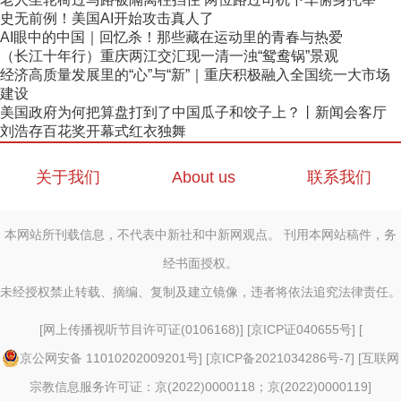
史无前例！美国AI开始攻击真人了
AI眼中的中国｜回忆杀！那些藏在运动里的青春与热爱
（长江十年行）重庆两江交汇现一清一浊“鸳鸯锅”景观
经济高质量发展里的“心”与“新”｜重庆积极融入全国统一大市场
建设
美国政府为何把算盘打到了中国瓜子和饺子上？丨新闻会客厅
刘浩存百花奖开幕式红衣独舞
关于我们
About us
联系我们
本网站所刊载信息，不代表中新社和中新网观点。 刊用本网站稿件，务
经书面授权。
未经授权禁止转载、摘编、复制及建立镜像，违者将依法追究法律责任。
[
网上传播视听节目许可证(0106168)
] [
京ICP证040655号
] [
京公网安备 11010202009201号
] [
京ICP备2021034286号-7
] [
互联网
宗教信息服务许可证：京(2022)0000118；京(2022)0000119
]