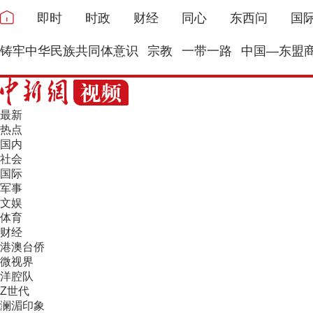
即时
时政
财经
同心
东西问
国
铸牢中华民族共同体意识
宗教
一带一路
中国—东盟
最新
热点
国内
社会
国际
军事
文娱
体育
财经
港澳台侨
微视界
洋腔队
Z世代
澜湄印象