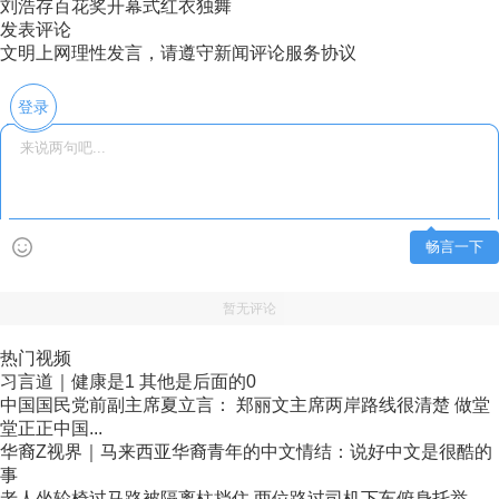
刘浩存百花奖开幕式红衣独舞
发表评论
文明上网理性发言，请遵守新闻评论服务协议
登录
畅言一下
暂无评论
热门视频
习言道｜健康是1 其他是后面的0
中国国民党前副主席夏立言： 郑丽文主席两岸路线很清楚 做堂
堂正正中国...
华裔Z视界｜马来西亚华裔青年的中文情结：说好中文是很酷的
事
老人坐轮椅过马路被隔离柱挡住 两位路过司机下车俯身托举