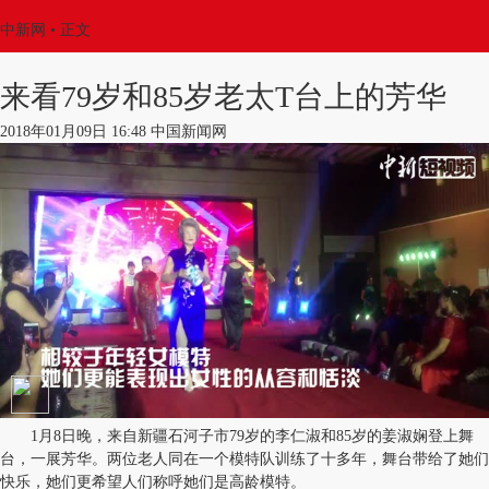
中新网
•
正文
来看79岁和85岁老太T台上的芳华
2018年01月09日 16:48 中国新闻网
1月8日晚，来自新疆石河子市79岁的李仁淑和85岁的姜淑娴登上舞
台，一展芳华。两位老人同在一个模特队训练了十多年，舞台带给了她们
快乐，她们更希望人们称呼她们是高龄模特。