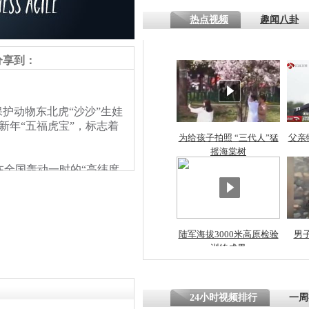
热点视频
趣闻八卦
四川一精神
病发持大锤
分享到：
探访传承四
护动物东北虎“沙沙”生娃
俗：近万民
新年“五福虎宝”，标志着
英省亲送行
为给孩子拍照 “三代人”猛
父亲
摇海棠树
在全国轰动一时的“高纬度
小伙骑车逆
“龙龙”这对恩爱夫妻“再创
崩溃 网上
如果这一家六口顺利通过适
因
萌态了，预计在春节期间
陆军海拔3000米高原检验
男
训练成果
四川兴文苗
度苗族花山
24小时视频排行
一周