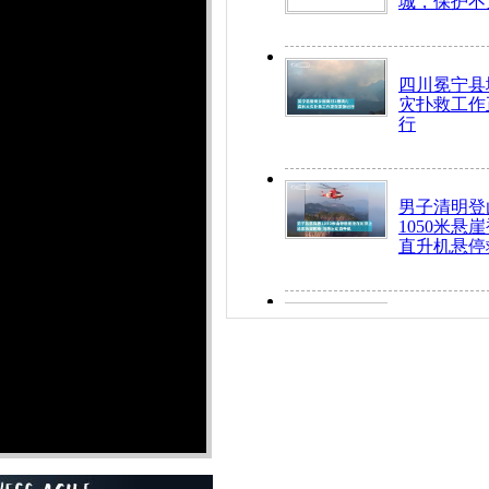
城，保护不
四川冕宁县
灾扑救工作
行
男子清明登
1050米悬
直升机悬停
九旬老人挤
乘务员全部
“所有车辆
开！”儿童
警急速救助