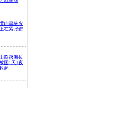
力就摘牌
境内森林火
正在紧张进
山跌落海拔
崖被困1天1夜
救起
火车去卖菜
买下
把道路让
突发疾病交