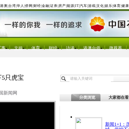
港澳
|
台湾
|
华人
|
侨网
|
财经
|
金融
|
证券
|
房产
|
能源
|
IT
|
汽车
|
游戏
|
文化
|
娱乐
|
体育
|
健康
军事
文娱
体育
财经
访谈
港澳台侨
微视界
下5只虎宝
国新闻网
分类浏览
大家都在看
新闻1+1