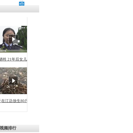
残疾男子因
砸银行
千年传统习
众为娥皇女
牺牲 21年后女儿从警
行被查情绪
回答崩溃原
子在江边放生80斤蛇
乡上万人欢
节
视频排行