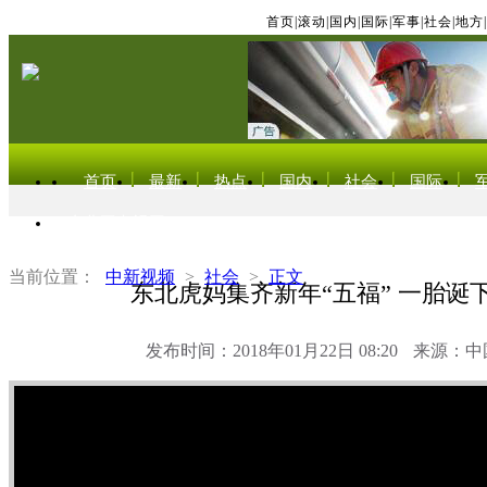
首页
|
滚动
|
国内
|
国际
|
军事
|
社会
|
地方
|
首页
最新
热点
国内
社会
国际
东北亚电视网
当前位置：
中新视频
>
社会
>
正文
东北虎妈集齐新年“五福” 一胎诞
发布时间：2018年01月22日 08:20
来源：中