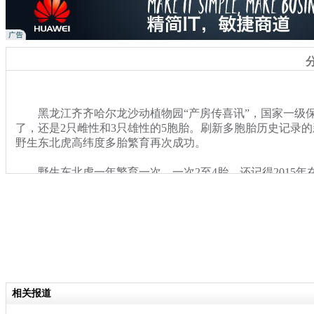
黑龙江齐齐哈尔龙沙动植物园“产房传喜讯”，国家一级保
了，还是2只雌性和3只雄性的5胞胎。刷新多胞胎历史记录的
野生东北虎高纬度多胎繁育再次成功。
野生东北虎一年繁育一次，一次2至4胎。还记得2015年
四胞胎成长记”吗，那就是英雄虎妈“沙沙”生的。“她”和虎爸
佳绩”，加上这次的5胞胎，两年多时间共繁育了19只虎宝。
应训练，游客们于1月末就可以在东北虎展厅一睹5只虎宝的
举办“小虎百日见面会”。(记者 王琳）
关键词：东北虎 虎宝
相关报道
分类名称：
社会