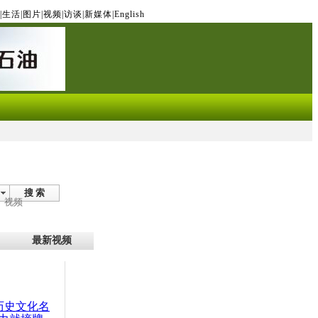
|
生活
|
图片
|
视频
|
访谈
|
新媒体
|
English
搜 索
视频
最新视频
：历史文化名