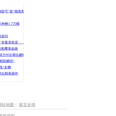
 哀思悼忠
皆可“盘”独觉相声
种树1.7万棵
齐新年“五
者提问
？答案竟然是……
渚夜樱美如画
精力付出堪比建楼
精彩瞬间”
性”起舞
拼出精美画作
网站地图
|
留言反馈
书面授权。