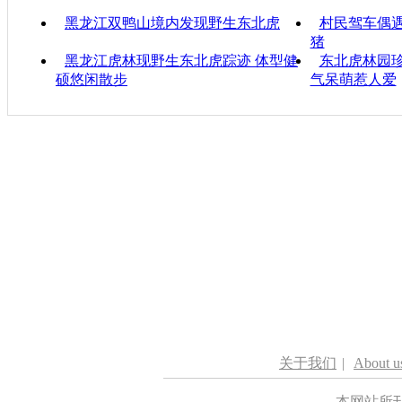
黑龙江双鸭山境内发现野生东北虎
村民驾车偶遇
猪
黑龙江虎林现野生东北虎踪迹 体型健
东北虎林园珍
硕悠闲散步
气呆萌惹人爱
关于我们
|
About u
本网站所