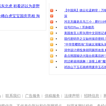
清明祭英烈
东北虎 初看还以为是野
魂
【中国风】德云社孟鹤堂：万物
责任编辑：【
李季
】
稀白虎宝宝国庆亮相 淘
深
河北无腿老兵马三小：爬行19年
信号灯Plus！浑身都亮
东北虎妈集
福”
美国发言人即兴用中文回答记
现代密码学之父如何保存密码
“中华赏樱胜地”无锡太湖鼋头
清华设计师投身胡同厕所改造 
盘点韩国瑜访大陆台前幕后的“
想过桥就得跳舞！游客上桥“魔
祁连山下玉石画师用废弃玉石
s
|
联系我们
|
广告服务
|
供稿服务
|
法律声明
|
招聘信息
|
刊载信息，不代表中新社和中新网观点。 刊用本网站稿件，务经