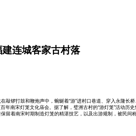
福建连城客家古村落
在敲锣打鼓和鞭炮声中，蜿蜒着“游”进村口巷道、穿入永隆长
八百年南宋灯笼文化庙会。据了解，璧洲古村的“游灯笼”活动历史
整保留着南宋时期制造灯笼的精湛技艺，以及出游规制，被民间称