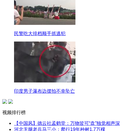
民警吃大排档顺手抓逃犯
印度男子瀑布边摆拍不幸坠亡
视频排行榜
【中国风】德云社孟鹤堂：万物皆可“盘”独觉相声深
河北无腿老兵马三小：爬行19年种树1.7万棵