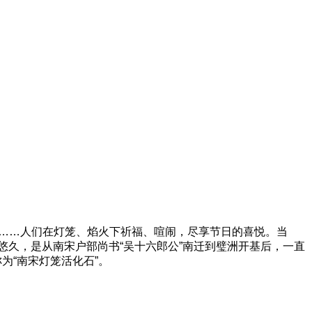
桥……人们在灯笼、焰火下祈福、喧闹，尽享节日的喜悦。当
悠久，是从南宋户部尚书“吴十六郎公”南迁到璧洲开基后，一直
为“南宋灯笼活化石”。