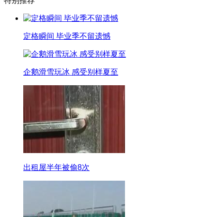
特别推荐
定格瞬间 毕业季不留遗憾
企鹅滑雪玩冰 感受别样夏至
出租屋半年被偷8次