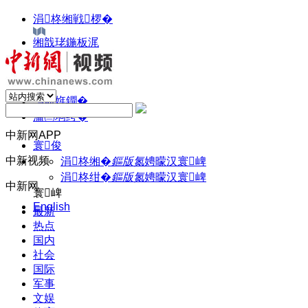
涓柊缃戦椤�
缃戠珯鍦板浘
浼佷笟閭
涓浗鎼滅储
绉诲姩鐗�
瀹㈡埛绔�
中新网APP
寰俊
中新视频
涓柊缃�
鏂版氮
娉曚汉寰崥
涓柊绀�
鏂版氮
娉曚汉寰崥
中新网
寰崥
English
最新
热点
国内
社会
国际
军事
文娱