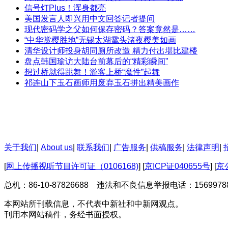
信号灯Plus！浑身都亮
美国发言人即兴用中文回答记者提问
现代密码学之父如何保存密码？答案竟然是……
“中华赏樱胜地”无锡太湖鼋头渚夜樱美如画
清华设计师投身胡同厕所改造 精力付出堪比建楼
盘点韩国瑜访大陆台前幕后的“精彩瞬间”
想过桥就得跳舞！游客上桥“魔性”起舞
祁连山下玉石画师用废弃玉石拼出精美画作
关于我们
|
About us
|
联系我们
|
广告服务
|
供稿服务
|
法律声明
|
[
网上传播视听节目许可证（0106168)
] [
京ICP证040655号
] [
京公
总机：86-10-87826688 违法和不良信息举报电话：15699788
本网站所刊载信息，不代表中新社和中新网观点。
刊用本网站稿件，务经书面授权。