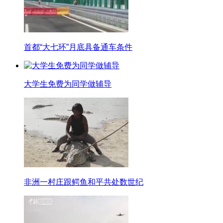
首都“大七环”月底具备通车条件
大学生免费为同学做辅导
非洲一村庄跟鳄鱼和平共处数世纪