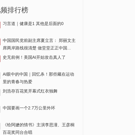
视频排行榜
习言道｜健康是1 其他是后面的0
花卉“吃”胶囊 每个季度“吃”一
中国国民党前副主席夏立言： 郑丽文主
次
席两岸路线很清楚 做堂堂正正中国...
史无前例！美国AI开始攻击真人了
AI眼中的中国｜回忆杀！那些藏在运动
里的青春与热爱
刘浩存百花奖开幕式红衣独舞
中国要画一个2.7万公里外环
《给阿嬷的情书》主演李思潼、王彦桐
百花奖同台合唱