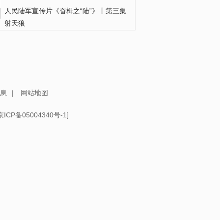
人民陆军宣传片《奋楫之“陆”》丨第三集
射天狼
（长江十年行）湖北赤壁：湿地繁茂筑
牢候鸟粮仓
美学者：美国借新疆议题推行有罪推定
丨新闻会客厅
息
|
网站地图
京ICP备05004340号-1
]