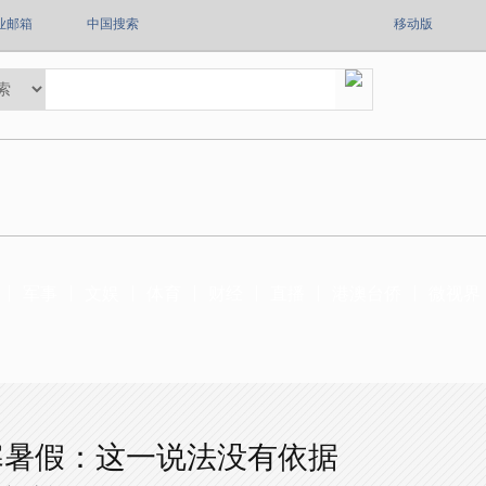
业邮箱
中国搜索
移动版
军事
文娱
体育
财经
直播
港澳台侨
微视界
寒暑假：这一说法没有依据