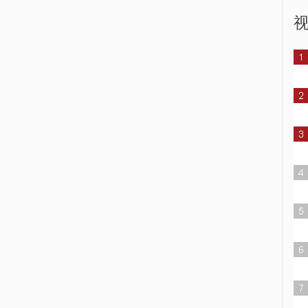
商务部：2021年服贸会将于
世遗大会元素扮靓福州
9月2日至7日在北京举办