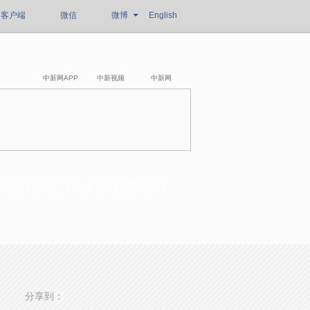
客户端
微信
微博
English
中新网APP
中新视频
中新网
洋腔队
Z世代
澜湄印象
分享到：