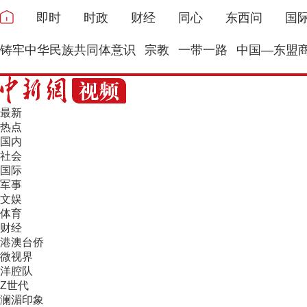
即时
时政
财经
同心
东西问
国
铸牢中华民族共同体意识
宗教
一带一路
中国—东盟
最新
热点
国内
社会
国际
军事
文娱
体育
财经
港澳台侨
微视界
洋腔队
Z世代
澜湄印象