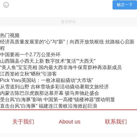
畅言一下
暂无评论
热门视频
经济高质量发展里的“心”与“新”｜向西开放筑枢纽 丝路核心启新
程
中国要画一个2.7万公里外环
山西隰县小西天上新 数字技术“复活”“大西天”
“美人鱼”宝宝亮相 国内最大西非海牛保育群种再添新成员
江西篁岭立秋“晒秋”引游客
Pick Yiwu英国站：一枚冰箱贴撬动“大市场”
从雪道到山野 吉林雪场多彩活动撬动暑期文旅经济
内蒙古陈巴尔虎旗那达慕开幕 骏马奔驰赴盛会
受台风“白海豚”影响 中国第一高楼“镇楼神器”摆动明显
直击台风“白海豚” 福建连江黄岐沿海掀起巨浪
关于我们
About us
联系我们